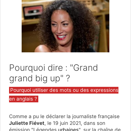
Pourquoi dire : "Grand
grand big up" ?
Catégories
Pourquoi utiliser des mots ou des expressions
en anglais ?
Comme a pu le déclarer la journaliste française
Juliette Fiévet
, le 19 juin 2021, dans son
émission "Légendes
urbaines
", sur la chaîne de