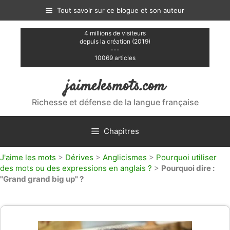
Aller
Tout savoir sur ce blogue et son auteur
au
contenu
4 millions de visiteurs
depuis la création (2019)
---
10069 articles
jaimelesmots.com
Richesse et défense de la langue française
Chapitres
J'aime les mots
>
Dérives
>
Anglicismes
>
Pourquoi utiliser
des mots ou des expressions en anglais ?
>
Pourquoi dire :
"Grand grand big up" ?