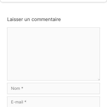
Laisser un commentaire
Commentaire
Nom
E-
mail