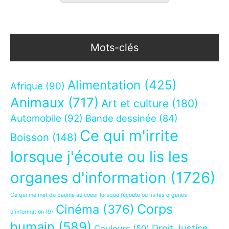
Mots-clés
Alimentation
(425)
Afrique
(90)
Animaux
(717)
Art et culture
(180)
Automobile
(92)
Bande dessinée
(84)
Ce qui m'irrite
Boisson
(148)
lorsque j'écoute ou lis les
organes d'information
(1726)
Ce qui me met du baume au coeur lorsque j’écoute ou lis les organes
Corps
Cinéma
(376)
d’information
(9)
humain
(589)
Droit Justice
Couleurs
(50)