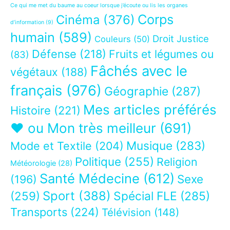
Ce qui me met du baume au coeur lorsque j’écoute ou lis les organes
Corps
Cinéma
(376)
d’information
(9)
humain
(589)
Droit Justice
Couleurs
(50)
Défense
(218)
Fruits et légumes ou
(83)
Fâchés avec le
végétaux
(188)
français
(976)
Géographie
(287)
Mes articles préférés
Histoire
(221)
❤ ou Mon très meilleur
(691)
Musique
(283)
Mode et Textile
(204)
Politique
(255)
Religion
Météorologie
(28)
Santé Médecine
(612)
Sexe
(196)
Sport
(388)
(259)
Spécial FLE
(285)
Transports
(224)
Télévision
(148)