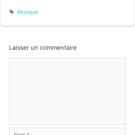
Étiquettes
Musique
Laisser un commentaire
Commentaire
Nom