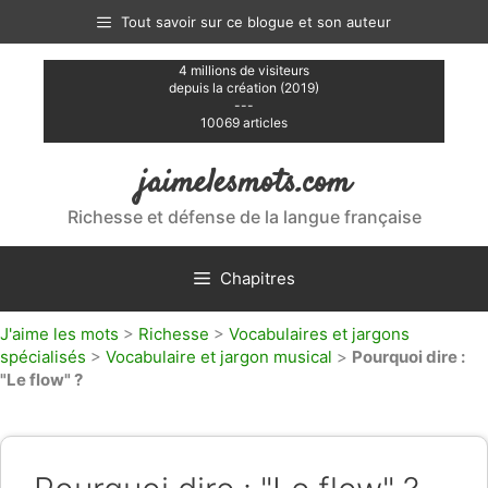
Aller
Tout savoir sur ce blogue et son auteur
au
contenu
4 millions de visiteurs
depuis la création (2019)
---
10069 articles
jaimelesmots.com
Richesse et défense de la langue française
Chapitres
J'aime les mots
>
Richesse
>
Vocabulaires et jargons
spécialisés
>
Vocabulaire et jargon musical
>
Pourquoi dire :
"Le flow" ?