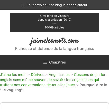
Aller
Tout savoir sur ce blogue et son auteur
au
contenu
4 millions de visiteurs
depuis la création (2019)
---
10069 articles
jaimelesmots.com
Richesse et défense de la langue française
Chapitres
J'aime les mots
>
Dérives
>
Anglicismes
>
Cessons de parler
anglais sans même souvent le savoir : les anglicismes qui
truffent nos conversations de tous les jours
>
Pourquoi dire le
"Le voguing" !