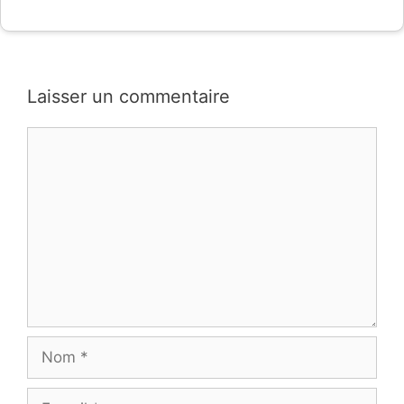
Laisser un commentaire
Commentaire
Nom
E-