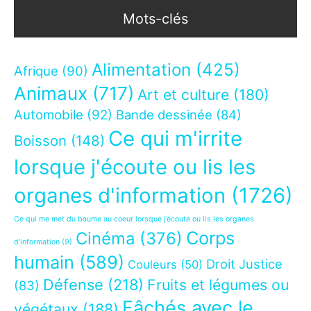
Mots-clés
Alimentation
(425)
Afrique
(90)
Animaux
(717)
Art et culture
(180)
Automobile
(92)
Bande dessinée
(84)
Ce qui m'irrite
Boisson
(148)
lorsque j'écoute ou lis les
organes d'information
(1726)
Ce qui me met du baume au coeur lorsque j’écoute ou lis les organes
Corps
Cinéma
(376)
d’information
(9)
humain
(589)
Droit Justice
Couleurs
(50)
Défense
(218)
Fruits et légumes ou
(83)
Fâchés avec le
végétaux
(188)