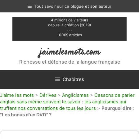
Aller
Tout savoir sur ce blogue et son auteur
au
contenu
4 millions de visiteurs
depuis la création (2019)
---
10069 articles
jaimelesmots.com
Richesse et défense de la langue française
Chapitres
J'aime les mots
>
Dérives
>
Anglicismes
>
Cessons de parler
anglais sans même souvent le savoir : les anglicismes qui
truffent nos conversations de tous les jours
>
Pourquoi dire :
"Les bonus d'un DVD" ?