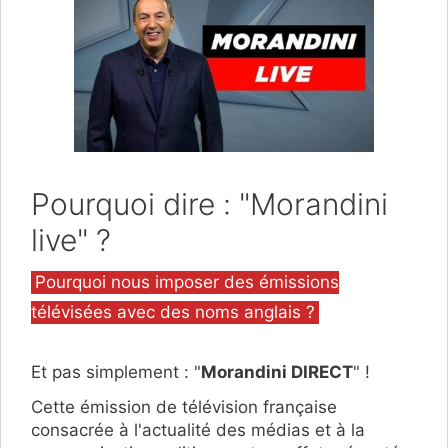
Pourquoi dire : "Morandini
live" ?
Catégories
Pourquoi nous imposer des émissions
télévisées avec des noms anglais ?
Et pas simplement : "
Morandini DIRECT
" !
Cette émission de télévision française
consacrée à l'actualité des médias et à la