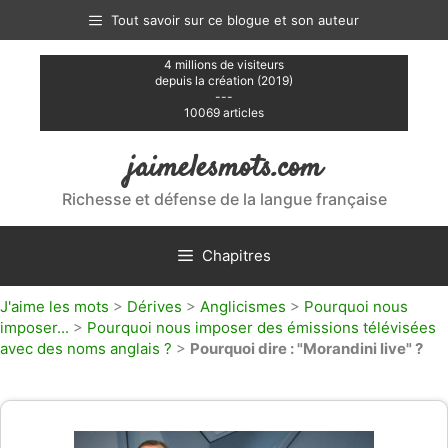
Aller
Tout savoir sur ce blogue et son auteur
au
contenu
4 millions de visiteurs
depuis la création (2019)
---
10069 articles
jaimelesmots.com
Richesse et défense de la langue française
Chapitres
J'aime les mots
>
Dérives
>
Anglicismes
>
Pourquoi nous
imposer...
>
Pourquoi nous imposer des émissions télévisées
avec des noms anglais ?
>
Pourquoi dire : "Morandini live" ?