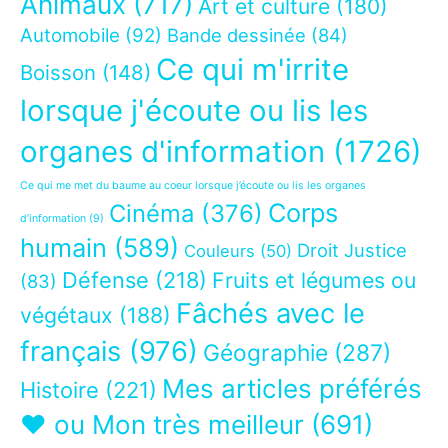
Animaux
(717)
Art et culture
(180)
Automobile
(92)
Bande dessinée
(84)
Ce qui m'irrite
Boisson
(148)
lorsque j'écoute ou lis les
organes d'information
(1726)
Ce qui me met du baume au coeur lorsque j’écoute ou lis les organes
Corps
Cinéma
(376)
d’information
(9)
humain
(589)
Droit Justice
Couleurs
(50)
Défense
(218)
Fruits et légumes ou
(83)
Fâchés avec le
végétaux
(188)
français
(976)
Géographie
(287)
Mes articles préférés
Histoire
(221)
❤ ou Mon très meilleur
(691)