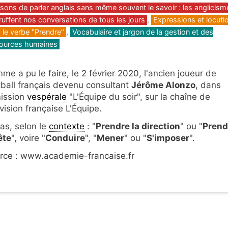
gories
sons de parler anglais sans même souvent le savoir : les anglicism
truffent nos conversations de tous les jours
,
Expressions et locuti
 le verbe "Prendre"
,
Vocabulaire et jargon de la gestion et des
ources humaines
me a pu le faire, le 2 février 2020, l'ancien joueur de
tball français devenu consultant
Jérôme Alonzo
, dans
mission
vespérale
"L'Équipe du soir", sur la chaîne de
vision française L'Équipe.
pas, selon le
contexte
: "
Prendre la direction
" ou "
Prend
ête
", voire "
Conduire
", "
Mener
" ou "
S'imposer
".
rce : www.academie-francaise.fr