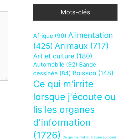
Mots-clés
Alimentation
Afrique
(90)
Animaux
(717)
(425)
Art et culture
(180)
Automobile
(92)
Bande
Boisson
(148)
dessinée
(84)
Ce qui m'irrite
lorsque j'écoute ou
lis les organes
d'information
(1726)
Ce qui me met du baume au coeur