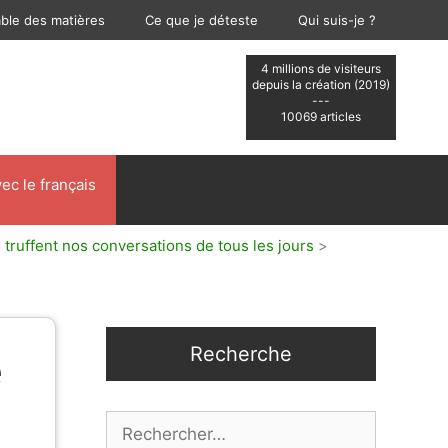
able des matières
Ce que je déteste
Qui suis-je ?
4 millions de visiteurs
depuis la création (2019)
---
10069 articles
ec le français
 truffent nos conversations de tous les jours
>
Recherche
e
Rechercher :