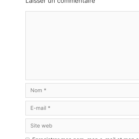
Laisser un commentaire
Commentaire
Nom
E-
mail
Site
web