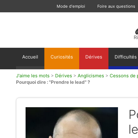
Aller
Mode d'emploi
Foire aux questions
au
contenu
R
Accueil
Curiosités
Dérives
Difficultés
J'aime les mots
>
Dérives
>
Anglicismes
>
Cessons de p
Pourquoi dire : "Prendre le lead" ?
P
l