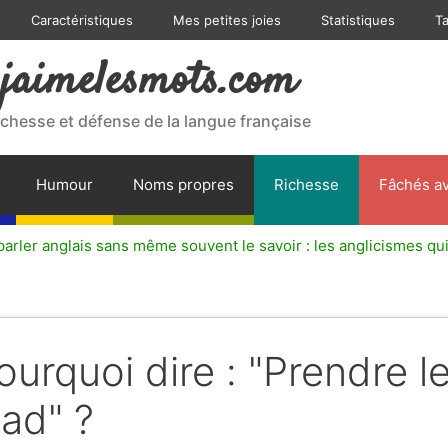
Caractéristiques
Mes petites joies
Statistiques
T
jaimelesmots.com
ichesse et défense de la langue française
Humour
Noms propres
Richesse
Fâchés av
arler anglais sans même souvent le savoir : les anglicismes qui
ourquoi dire : "Prendre l
ead" ?