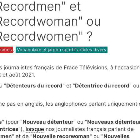
Recordmen" et
Recordwoman" ou
Recordwomen" ?
cismes
,
Vocabulaire et jargon sportif articles divers
journalistes français de Frace Télévisions, à l'occasion
 et août 2021.
u "
Détenteurs du record
" et "
Détentrice du record
" ou
ême pas en anglais, les anglophones parlant uniquement
s
" (pour "
Nouveau détenteur
" ou "
Nouveaux détenteu
ntrices
"),
lorsque
nos journalistes français parlent de
dmen
" et de "
Nouvelle recorwoman
" ou "
Nouvelles