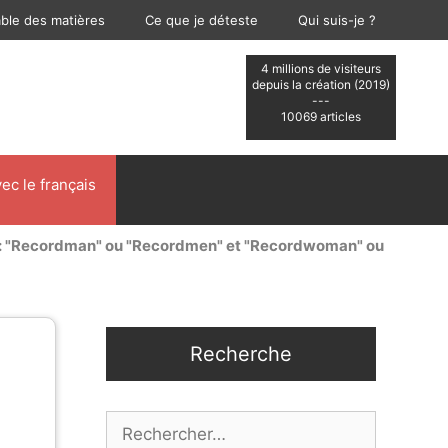
able des matières
Ce que je déteste
Qui suis-je ?
4 millions de visiteurs
depuis la création (2019)
---
10069 articles
ec le français
 : "Recordman" ou "Recordmen" et "Recordwoman" ou
Recherche
Rechercher :