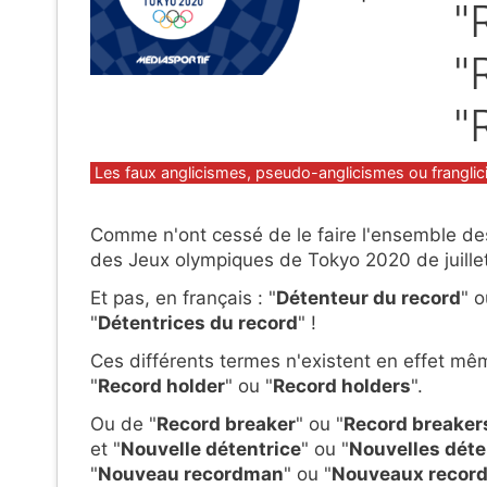
"
"
"
Catégories
Les faux anglicismes, pseudo-anglicismes ou frangli
Comme n'ont cessé de le faire l'ensemble des 
des Jeux olympiques de Tokyo 2020 de juillet
Et pas, en français : "
Détenteur du record
" o
"
Détentrices du record
" !
Ces différents termes n'existent en effet m
"
Record holder
" ou "
Record holders
".
Ou de "
Record breaker
" ou "
Record breaker
et "
Nouvelle détentrice
" ou "
Nouvelles déte
"
Nouveau recordman
" ou "
Nouveaux recor