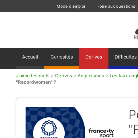
Aller
Mode d'emploi
Foire aux questions
au
contenu
R
Accueil
Curiosités
Dérives
Difficultés
J'aime les mots
>
Dérives
>
Anglicismes
>
Les faux ang
"Recordwomen" ?
P
"