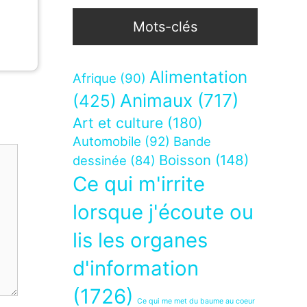
Mots-clés
Alimentation
Afrique
(90)
Animaux
(717)
(425)
Art et culture
(180)
Automobile
(92)
Bande
Boisson
(148)
dessinée
(84)
Ce qui m'irrite
lorsque j'écoute ou
lis les organes
d'information
(1726)
Ce qui me met du baume au coeur