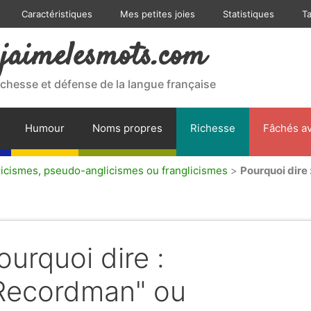
Caractéristiques
Mes petites joies
Statistiques
T
jaimelesmots.com
ichesse et défense de la langue française
Humour
Noms propres
Richesse
Fâchés av
licismes, pseudo-anglicismes ou franglicismes
>
Pourquoi dire
ourquoi dire :
Recordman" ou