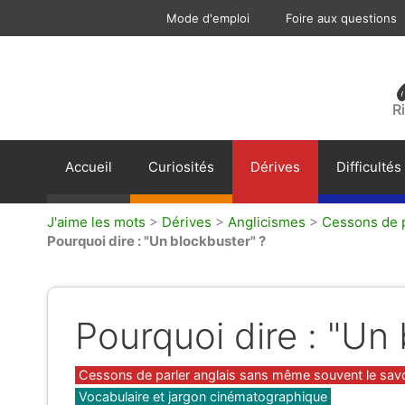
Aller
Mode d'emploi
Foire aux questions
au
contenu
R
Accueil
Curiosités
Dérives
Difficultés
J'aime les mots
>
Dérives
>
Anglicismes
>
Cessons de p
Pourquoi dire : "Un blockbuster" ?
Pourquoi dire : "Un
Catégories
Cessons de parler anglais sans même souvent le savoir
Vocabulaire et jargon cinématographique