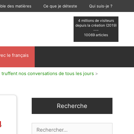
able des matières
Ce que je déteste
Qui suis-je ?
4 millions de visiteurs
depuis la création (2019)
---
10069 articles
ec le français
 truffent nos conversations de tous les jours
>
Recherche
,
Rechercher :