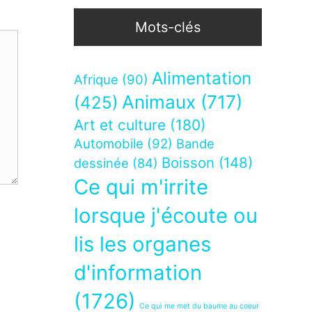
Mots-clés
Alimentation
Afrique
(90)
Animaux
(717)
(425)
Art et culture
(180)
Automobile
(92)
Bande
Boisson
(148)
dessinée
(84)
Ce qui m'irrite
lorsque j'écoute ou
lis les organes
d'information
(1726)
Ce qui me met du baume au coeur