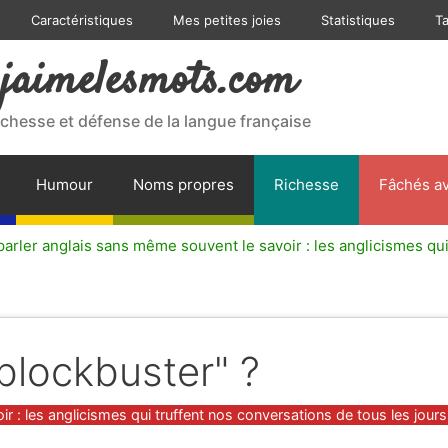
Caractéristiques
Mes petites joies
Statistiques
T
jaimelesmots.com
ichesse et défense de la langue française
Humour
Noms propres
Richesse
Fâchés av
arler anglais sans même souvent le savoir : les anglicismes qui
 blockbuster" ?
 : les anglicismes qui truffent nos conversations de tous les jours