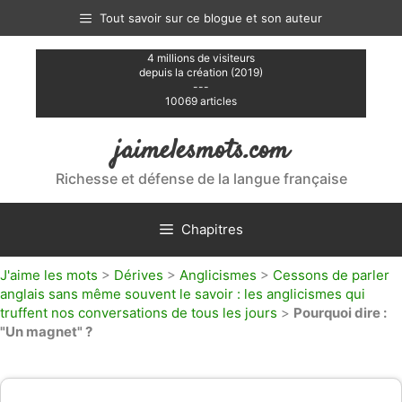
Aller
Tout savoir sur ce blogue et son auteur
au
contenu
4 millions de visiteurs
depuis la création (2019)
---
10069 articles
jaimelesmots.com
Richesse et défense de la langue française
Chapitres
J'aime les mots
>
Dérives
>
Anglicismes
>
Cessons de parler
anglais sans même souvent le savoir : les anglicismes qui
truffent nos conversations de tous les jours
>
Pourquoi dire :
"Un magnet" ?