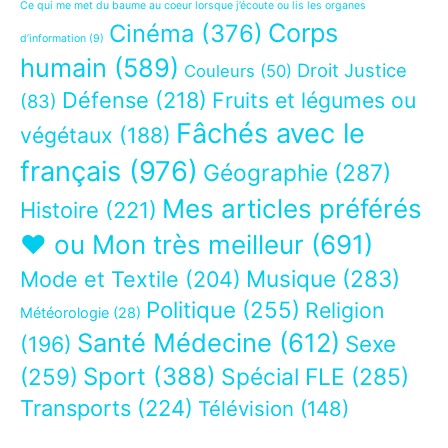
Ce qui me met du baume au coeur lorsque j’écoute ou lis les organes
Corps
Cinéma
(376)
d’information
(9)
humain
(589)
Droit Justice
Couleurs
(50)
Défense
(218)
Fruits et légumes ou
(83)
Fâchés avec le
végétaux
(188)
français
(976)
Géographie
(287)
Mes articles préférés
Histoire
(221)
❤ ou Mon très meilleur
(691)
Musique
(283)
Mode et Textile
(204)
Politique
(255)
Religion
Météorologie
(28)
Santé Médecine
(612)
Sexe
(196)
Sport
(388)
(259)
Spécial FLE
(285)
Transports
(224)
Télévision
(148)