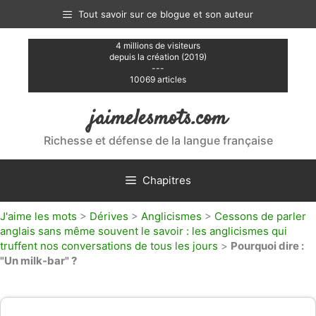
Aller
Tout savoir sur ce blogue et son auteur
au
contenu
4 millions de visiteurs
depuis la création (2019)
---
10069 articles
jaimelesmots.com
Richesse et défense de la langue française
Chapitres
J'aime les mots
>
Dérives
>
Anglicismes
>
Cessons de parler
anglais sans même souvent le savoir : les anglicismes qui
truffent nos conversations de tous les jours
>
Pourquoi dire :
"Un milk-bar" ?