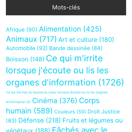
Mots-clés
Alimentation
(425)
Afrique
(90)
Animaux
(717)
Art et culture
(180)
Automobile
(92)
Bande dessinée
(84)
Ce qui m'irrite
Boisson
(148)
lorsque j'écoute ou lis les
organes d'information
(1726)
Ce qui me met du baume au coeur lorsque j’écoute ou lis les organes
Corps
Cinéma
(376)
d’information
(9)
humain
(589)
Droit Justice
Couleurs
(50)
Défense
(218)
Fruits et légumes ou
(83)
Fâchés avec le
végétaux
(188)