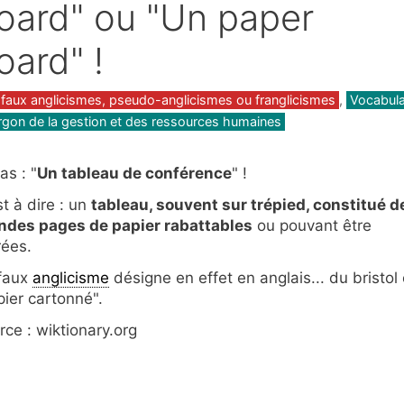
oard" ou "Un paper
oard" !
gories
 faux anglicismes, pseudo-anglicismes ou franglicismes
,
Vocabula
argon de la gestion et des ressources humaines
as : "
Un tableau de conférence
" !
st à dire : un
tableau, souvent sur trépied, constitué d
ndes pages de papier rabattables
ou pouvant être
rées.
faux
anglicisme
désigne en effet en anglais... du bristol
pier cartonné".
rce : wiktionary.org