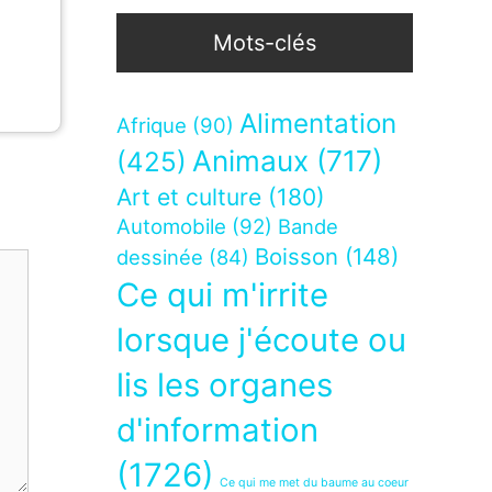
Mots-clés
Alimentation
Afrique
(90)
Animaux
(717)
(425)
Art et culture
(180)
Automobile
(92)
Bande
Boisson
(148)
dessinée
(84)
Ce qui m'irrite
lorsque j'écoute ou
lis les organes
d'information
(1726)
Ce qui me met du baume au coeur