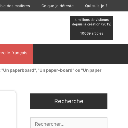
able des matières
Ce que je déteste
Qui suis-je ?
4 millions de visiteurs
depuis la création (2019)
---
10069 articles
ec le français
 : "Un paperboard", "Un paper-board" ou "Un paper
Recherche
Rechercher :