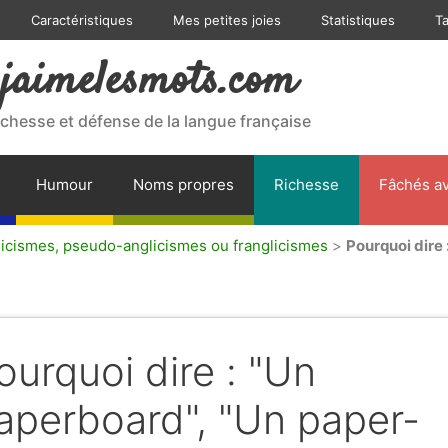
Caractéristiques
Mes petites joies
Statistiques
T
jaimelesmots.com
ichesse et défense de la langue française
Humour
Noms propres
Richesse
Fâchés av
licismes, pseudo-anglicismes ou franglicismes
>
Pourquoi dire
ourquoi dire : "Un
aperboard", "Un paper-