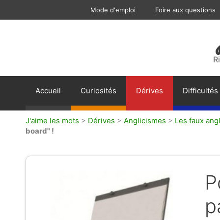
Aller
Mode d'emploi
Foire aux questions
au
contenu
R
Accueil
Curiosités
Dérives
Difficultés
J'aime les mots
>
Dérives
>
Anglicismes
>
Les faux ang
board" !
P
p