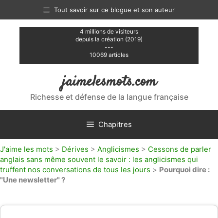
Aller
Tout savoir sur ce blogue et son auteur
au
contenu
4 millions de visiteurs
depuis la création (2019)
---
10069 articles
jaimelesmots.com
Richesse et défense de la langue française
Chapitres
J'aime les mots
>
Dérives
>
Anglicismes
>
Cessons de parler
anglais sans même souvent le savoir : les anglicismes qui
truffent nos conversations de tous les jours
>
Pourquoi dire :
"Une newsletter" ?