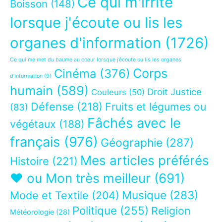
Ce qui m'irrite
Boisson
(148)
lorsque j'écoute ou lis les
organes d'information
(1726)
Ce qui me met du baume au coeur lorsque j’écoute ou lis les organes
Corps
Cinéma
(376)
d’information
(9)
humain
(589)
Droit Justice
Couleurs
(50)
Défense
(218)
Fruits et légumes ou
(83)
Fâchés avec le
végétaux
(188)
français
(976)
Géographie
(287)
Mes articles préférés
Histoire
(221)
❤ ou Mon très meilleur
(691)
Musique
(283)
Mode et Textile
(204)
Politique
(255)
Religion
Météorologie
(28)