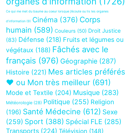
organes d'information
(1726)
Ce qui me met du baume au coeur lorsque j’écoute ou lis les organes
Corps
Cinéma
(376)
d’information
(9)
humain
(589)
Droit Justice
Couleurs
(50)
Défense
(218)
Fruits et légumes ou
(83)
Fâchés avec le
végétaux
(188)
français
(976)
Géographie
(287)
Mes articles préférés
Histoire
(221)
❤ ou Mon très meilleur
(691)
Musique
(283)
Mode et Textile
(204)
Politique
(255)
Religion
Météorologie
(28)
Santé Médecine
(612)
Sexe
(196)
Sport
(388)
(259)
Spécial FLE
(285)
Transports
(224)
Télévision
(148)