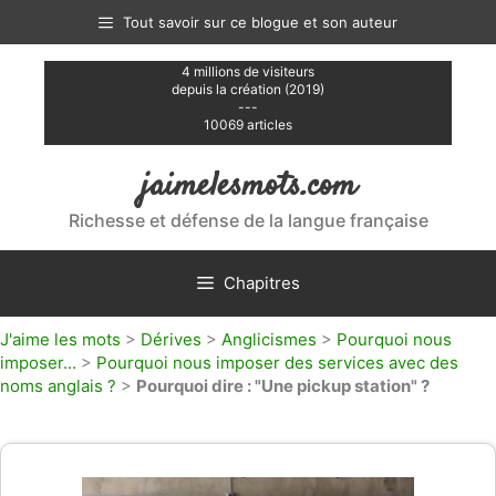
Aller
Tout savoir sur ce blogue et son auteur
au
contenu
4 millions de visiteurs
depuis la création (2019)
---
10069 articles
jaimelesmots.com
Richesse et défense de la langue française
Chapitres
J'aime les mots
>
Dérives
>
Anglicismes
>
Pourquoi nous
imposer...
>
Pourquoi nous imposer des services avec des
noms anglais ?
>
Pourquoi dire : "Une pickup station" ?