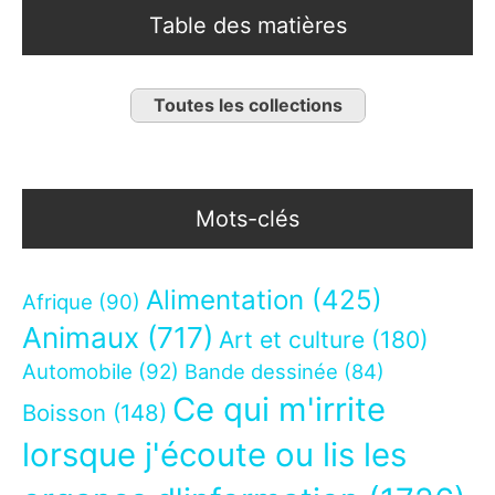
Table des matières
Toutes les collections
Mots-clés
Alimentation
(425)
Afrique
(90)
Animaux
(717)
Art et culture
(180)
Automobile
(92)
Bande dessinée
(84)
Ce qui m'irrite
Boisson
(148)
lorsque j'écoute ou lis les