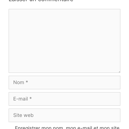
Commentaire
Nom
E-
mail
Site
web
Enregistrer mon nom, mon e-mail et mon site