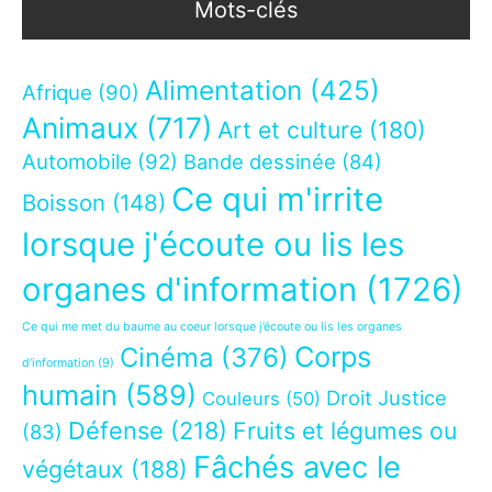
Mots-clés
Alimentation
(425)
Afrique
(90)
Animaux
(717)
Art et culture
(180)
Automobile
(92)
Bande dessinée
(84)
Ce qui m'irrite
Boisson
(148)
lorsque j'écoute ou lis les
organes d'information
(1726)
Ce qui me met du baume au coeur lorsque j’écoute ou lis les organes
Corps
Cinéma
(376)
d’information
(9)
humain
(589)
Droit Justice
Couleurs
(50)
Défense
(218)
Fruits et légumes ou
(83)
Fâchés avec le
végétaux
(188)