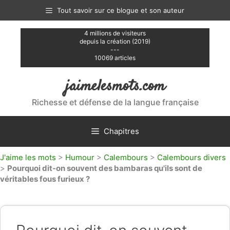
Aller
Tout savoir sur ce blogue et son auteur
au
contenu
4 millions de visiteurs
depuis la création (2019)
---
10069 articles
jaimelesmots.com
Richesse et défense de la langue française
Chapitres
J'aime les mots
>
Humour
>
Calembours
>
Calembours divers
>
Pourquoi dit-on souvent des bambaras qu'ils sont de
véritables fous furieux ?