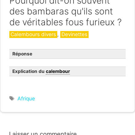
Pourquoi dit-on souvent
des bambaras qu'ils sont
de véritables fous furieux ?
Catégories
Calembours divers
,
Devinettes
Réponse
Explication du
calembour
Étiquettes
Afrique
Laisser un commentaire