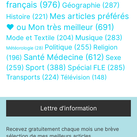
français
(976)
Géographie
(287)
Mes articles préférés
Histoire
(221)
❤ ou Mon très meilleur
(691)
Musique
(283)
Mode et Textile
(204)
Politique
(255)
Religion
Météorologie
(28)
Santé Médecine
(612)
Sexe
(196)
Sport
(388)
(259)
Spécial FLE
(285)
Transports
(224)
Télévision
(148)
Lettre d’information
Recevez gratuitement chaque mois une brève
sélection de mes meilleurs articles.