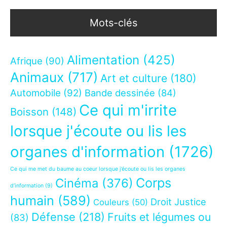
Mots-clés
Alimentation
(425)
Afrique
(90)
Animaux
(717)
Art et culture
(180)
Automobile
(92)
Bande dessinée
(84)
Ce qui m'irrite
Boisson
(148)
lorsque j'écoute ou lis les
organes d'information
(1726)
Ce qui me met du baume au coeur lorsque j’écoute ou lis les organes
Corps
Cinéma
(376)
d’information
(9)
humain
(589)
Droit Justice
Couleurs
(50)
Défense
(218)
Fruits et légumes ou
(83)