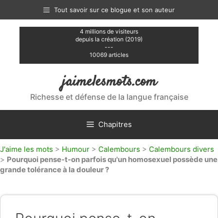
Aller
Tout savoir sur ce blogue et son auteur
au
contenu
4 millions de visiteurs
depuis la création (2019)
---
10069 articles
jaimelesmots.com
Richesse et défense de la langue française
Chapitres
J'aime les mots
>
Humour
>
Calembours
>
Calembours divers
>
Pourquoi pense-t-on parfois qu'un homosexuel possède une
grande tolérance à la douleur ?