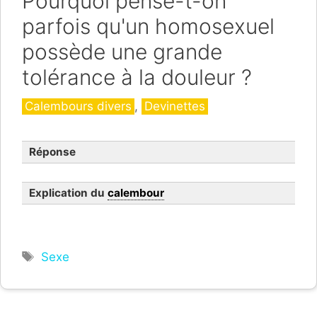
Pourquoi pense-t-on
parfois qu'un homosexuel
possède une grande
tolérance à la douleur ?
Catégories
Calembours divers
,
Devinettes
Réponse
Explication du
calembour
Étiquettes
Sexe