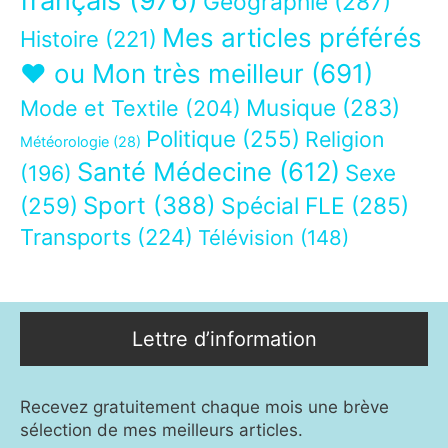
français
(976)
Géographie
(287)
Mes articles préférés
Histoire
(221)
❤ ou Mon très meilleur
(691)
Musique
(283)
Mode et Textile
(204)
Politique
(255)
Religion
Météorologie
(28)
Santé Médecine
(612)
Sexe
(196)
Sport
(388)
(259)
Spécial FLE
(285)
Transports
(224)
Télévision
(148)
Lettre d’information
Recevez gratuitement chaque mois une brève
sélection de mes meilleurs articles.