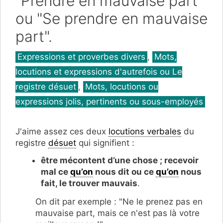
"Prendre en mauvaise part"
ou "Se prendre en mauvaise
part".
Catégories
Expressions et proverbes divers
,
Mots,
locutions et expressions d'autrefois ou Le
registre désuet
,
Mots, locutions ou
expressions jolis, pertinents ou sous-employés
J'aime assez ces deux
locutions verbales
du
registre
désuet
qui signifient :
être mécontent d’une chose ; recevoir
mal ce
qu’on
nous dit ou ce
qu’on
nous
fait, le trouver mauvais
.
On dit par exemple : "Ne le prenez pas en
mauvaise part, mais ce n'est pas là votre