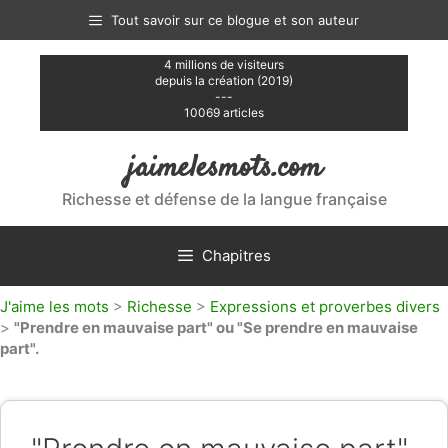
Aller
Tout savoir sur ce blogue et son auteur
au
contenu
4 millions de visiteurs
depuis la création (2019)
---
10069 articles
jaimelesmots.com
Richesse et défense de la langue française
Chapitres
J'aime les mots
>
Richesse
>
Expressions et proverbes divers
>
"Prendre en mauvaise part" ou "Se prendre en mauvaise
part".