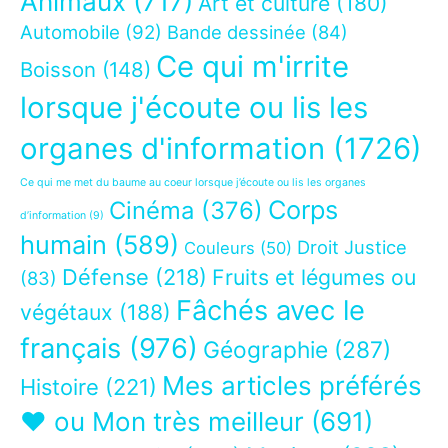
Animaux
(717)
Art et culture
(180)
Automobile
(92)
Bande dessinée
(84)
Ce qui m'irrite
Boisson
(148)
lorsque j'écoute ou lis les
organes d'information
(1726)
Ce qui me met du baume au coeur lorsque j’écoute ou lis les organes
Corps
Cinéma
(376)
d’information
(9)
humain
(589)
Droit Justice
Couleurs
(50)
Défense
(218)
Fruits et légumes ou
(83)
Fâchés avec le
végétaux
(188)
français
(976)
Géographie
(287)
Mes articles préférés
Histoire
(221)
❤ ou Mon très meilleur
(691)