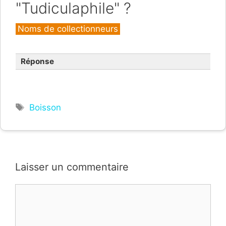
"Tudiculaphile" ?
Catégories
Noms de collectionneurs
Réponse
Étiquettes
Boisson
Laisser un commentaire
Commentaire