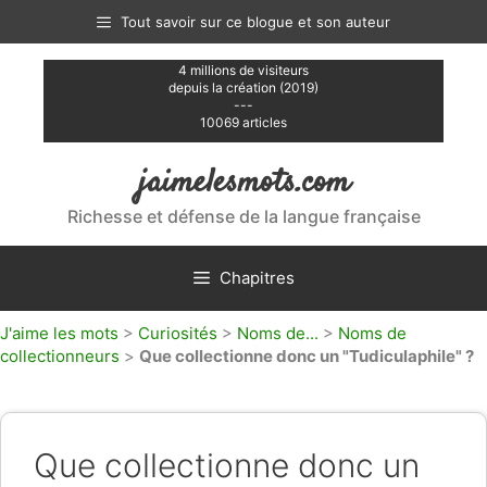
Aller
Tout savoir sur ce blogue et son auteur
au
contenu
4 millions de visiteurs
depuis la création (2019)
---
10069 articles
jaimelesmots.com
Richesse et défense de la langue française
Chapitres
J'aime les mots
>
Curiosités
>
Noms de...
>
Noms de
collectionneurs
>
Que collectionne donc un "Tudiculaphile" ?
Que collectionne donc un