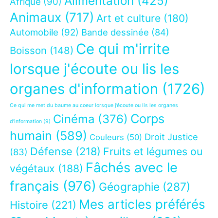
Alimentation
(425)
Afrique
(90)
Animaux
(717)
Art et culture
(180)
Automobile
(92)
Bande dessinée
(84)
Ce qui m'irrite
Boisson
(148)
lorsque j'écoute ou lis les
organes d'information
(1726)
Ce qui me met du baume au coeur lorsque j’écoute ou lis les organes
Corps
Cinéma
(376)
d’information
(9)
humain
(589)
Droit Justice
Couleurs
(50)
Défense
(218)
Fruits et légumes ou
(83)
Fâchés avec le
végétaux
(188)
français
(976)
Géographie
(287)
Mes articles préférés
Histoire
(221)