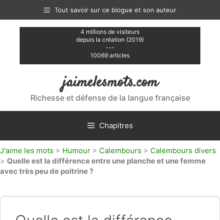
Aller
Tout savoir sur ce blogue et son auteur
au
contenu
4 millions de visiteurs
depuis la création (2019)
---
10069 articles
jaimelesmots.com
Richesse et défense de la langue française
Chapitres
J'aime les mots
>
Humour
>
Calembours
>
Calembours divers
>
Quelle est la différence entre une planche et une femme
avec très peu de poitrine ?