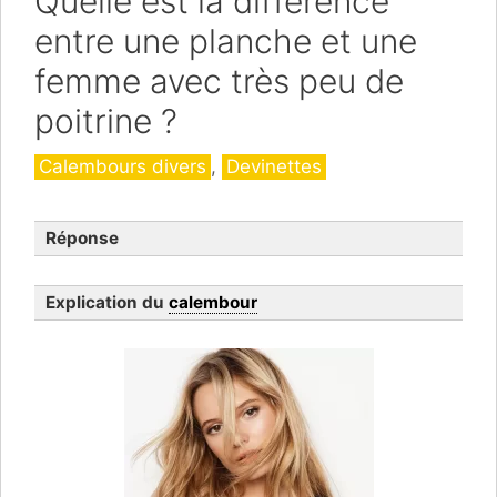
Quelle est la différence
entre une planche et une
femme avec très peu de
poitrine ?
Catégories
Calembours divers
,
Devinettes
Réponse
Explication du
calembour