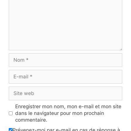
Nom
E-
mail
Site
web
Enregistrer mon nom, mon e-mail et mon site
dans le navigateur pour mon prochain
commentaire.
Prévenez-moi par e-mail en cas de réponse à