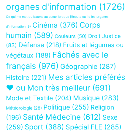
organes d'information
(1726)
Ce qui me met du baume au coeur lorsque j’écoute ou lis les organes
Corps
Cinéma
(376)
d’information
(9)
humain
(589)
Droit Justice
Couleurs
(50)
Défense
(218)
Fruits et légumes ou
(83)
Fâchés avec le
végétaux
(188)
français
(976)
Géographie
(287)
Mes articles préférés
Histoire
(221)
❤ ou Mon très meilleur
(691)
Musique
(283)
Mode et Textile
(204)
Politique
(255)
Religion
Météorologie
(28)
Santé Médecine
(612)
Sexe
(196)
Sport
(388)
(259)
Spécial FLE
(285)