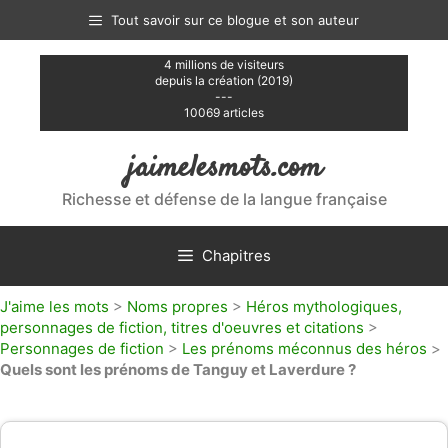
Aller
Tout savoir sur ce blogue et son auteur
au
contenu
4 millions de visiteurs
depuis la création (2019)
---
10069 articles
jaimelesmots.com
Richesse et défense de la langue française
Chapitres
J'aime les mots
>
Noms propres
>
Héros mythologiques,
personnages de fiction, titres d'oeuvres et citations
>
Personnages de fiction
>
Les prénoms méconnus des héros
>
Quels sont les prénoms de Tanguy et Laverdure ?