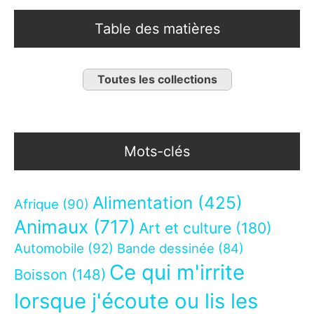
Table des matières
Toutes les collections
Mots-clés
Alimentation
(425)
Afrique
(90)
Animaux
(717)
Art et culture
(180)
Automobile
(92)
Bande dessinée
(84)
Ce qui m'irrite
Boisson
(148)
lorsque j'écoute ou lis les