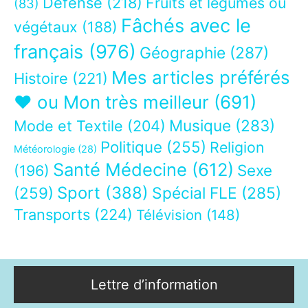
Défense
(218)
Fruits et légumes ou
(83)
Fâchés avec le
végétaux
(188)
français
(976)
Géographie
(287)
Mes articles préférés
Histoire
(221)
❤ ou Mon très meilleur
(691)
Musique
(283)
Mode et Textile
(204)
Politique
(255)
Religion
Météorologie
(28)
Santé Médecine
(612)
Sexe
(196)
Sport
(388)
(259)
Spécial FLE
(285)
Transports
(224)
Télévision
(148)
Lettre d’information