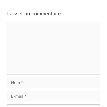
Laisser un commentaire
Commentaire
Nom
E-
mail
Site