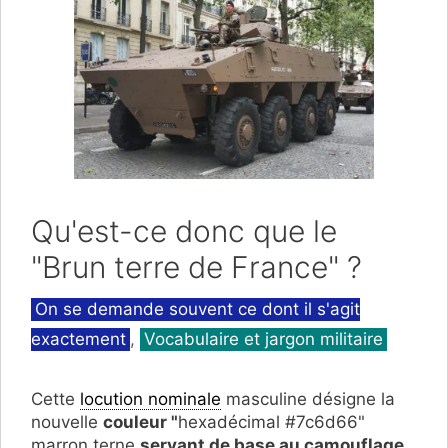
Qu'est-ce donc que le
"Brun terre de France" ?
Catégories
On se demande souvent ce dont il s'agit
exactement
,
Vocabulaire et jargon militaire
Cette
locution nominale
masculine désigne la
nouvelle
couleur "
hexadécimal #7c6d66"
marron terne
servant de base au camouflage