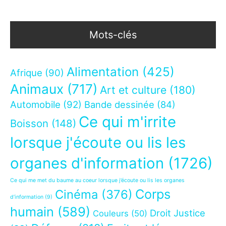
Mots-clés
Alimentation
(425)
Afrique
(90)
Animaux
(717)
Art et culture
(180)
Automobile
(92)
Bande dessinée
(84)
Ce qui m'irrite
Boisson
(148)
lorsque j'écoute ou lis les
organes d'information
(1726)
Ce qui me met du baume au coeur lorsque j’écoute ou lis les organes
Corps
Cinéma
(376)
d’information
(9)
humain
(589)
Droit Justice
Couleurs
(50)