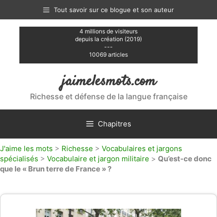
Aller
Tout savoir sur ce blogue et son auteur
au
contenu
4 millions de visiteurs
depuis la création (2019)
---
10069 articles
jaimelesmots.com
Richesse et défense de la langue française
Chapitres
J'aime les mots
>
Richesse
>
Vocabulaires et jargons
spécialisés
>
Vocabulaire et jargon militaire
>
Qu’est-ce donc
que le « Brun terre de France » ?