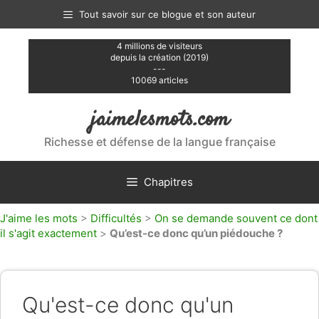
Aller
Tout savoir sur ce blogue et son auteur
au
contenu
4 millions de visiteurs
depuis la création (2019)
---
10069 articles
jaimelesmots.com
Richesse et défense de la langue française
Chapitres
J'aime les mots
>
Difficultés
>
On se demande souvent ce dont
il s'agit exactement
>
Qu’est-ce donc qu’un piédouche ?
Qu'est-ce donc qu'un