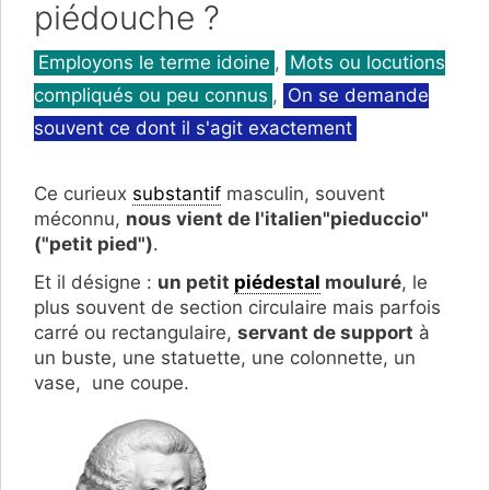
piédouche ?
Catégories
Employons le terme idoine
,
Mots ou locutions
compliqués ou peu connus
,
On se demande
souvent ce dont il s'agit exactement
Ce curieux
substantif
masculin, souvent
méconnu,
nous vient de l'italien"pieduccio"
("petit pied")
.
Et il désigne :
un petit
piédestal
mouluré
, le
plus souvent de section circulaire mais parfois
carré ou rectangulaire,
servant de support
à
un buste, une statuette, une colonnette, un
vase, une coupe.