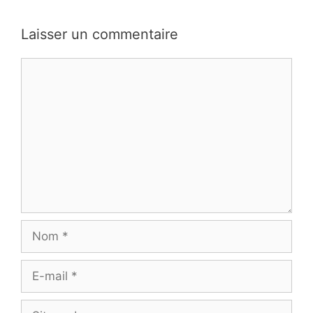
Laisser un commentaire
Commentaire
Nom
E-
mail
Site