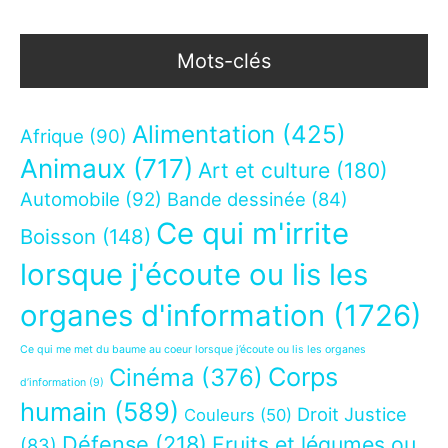
Mots-clés
Alimentation
(425)
Afrique
(90)
Animaux
(717)
Art et culture
(180)
Automobile
(92)
Bande dessinée
(84)
Ce qui m'irrite
Boisson
(148)
lorsque j'écoute ou lis les
organes d'information
(1726)
Ce qui me met du baume au coeur lorsque j’écoute ou lis les organes
Corps
Cinéma
(376)
d’information
(9)
humain
(589)
Droit Justice
Couleurs
(50)
Défense
(218)
Fruits et légumes ou
(83)