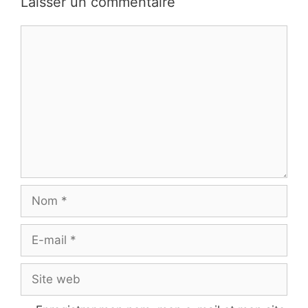
Laisser un commentaire
Commentaire
Nom
E-
mail
Site
web