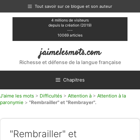
Aller
Tout savoir sur ce blogue et son auteur
au
contenu
4 millions de visiteurs
depuis la création (2019)
---
10069 articles
jaimelesmots.com
Richesse et défense de la langue française
Chapitres
J'aime les mots
>
Difficultés
>
Attention à
>
Attention à la
paronymie
>
"Rembrailler" et "Rembrayer".
"Rembrailler" et