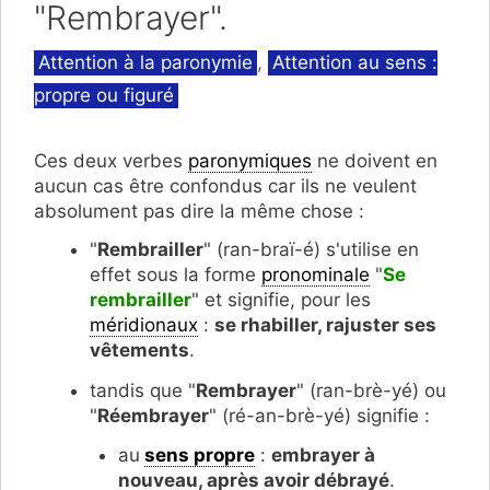
"Rembrayer".
Catégories
Attention à la paronymie
,
Attention au sens :
propre ou figuré
Ces deux verbes
paronymiques
ne doivent en
aucun cas être confondus car ils ne veulent
absolument pas dire la même chose :
"
Rembrailler
" (ran-braï-é) s'utilise en
effet sous la forme
pronominale
"
Se
rembrailler
" et signifie, pour les
méridionaux
:
se rhabiller, rajuster ses
vêtements
.
tandis que "
Rembrayer
" (ran-brè-yé) ou
"
Réembrayer
" (ré-an-brè-yé) signifie :
au
sens propre
:
embrayer à
nouveau, après avoir débrayé
.