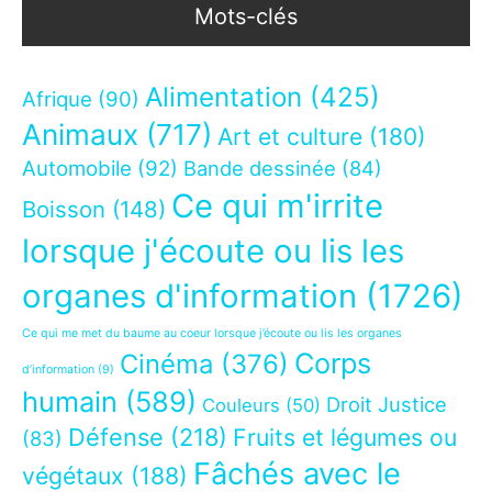
Mots-clés
Alimentation
(425)
Afrique
(90)
Animaux
(717)
Art et culture
(180)
Automobile
(92)
Bande dessinée
(84)
Ce qui m'irrite
Boisson
(148)
lorsque j'écoute ou lis les
organes d'information
(1726)
Ce qui me met du baume au coeur lorsque j’écoute ou lis les organes
Corps
Cinéma
(376)
d’information
(9)
humain
(589)
Droit Justice
Couleurs
(50)
Défense
(218)
Fruits et légumes ou
(83)
Fâchés avec le
végétaux
(188)