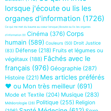
lorsque j'écoute ou lis les
organes d'information
(1726)
Ce qui me met du baume au coeur lorsque j’écoute ou lis les organes
Corps
Cinéma
(376)
d’information
(9)
humain
(589)
Droit Justice
Couleurs
(50)
Défense
(218)
Fruits et légumes ou
(83)
Fâchés avec le
végétaux
(188)
français
(976)
Géographie
(287)
Mes articles préférés
Histoire
(221)
❤ ou Mon très meilleur
(691)
Musique
(283)
Mode et Textile
(204)
Politique
(255)
Religion
Météorologie
(28)
Santé Médecine
(612)
Sexe
(196)