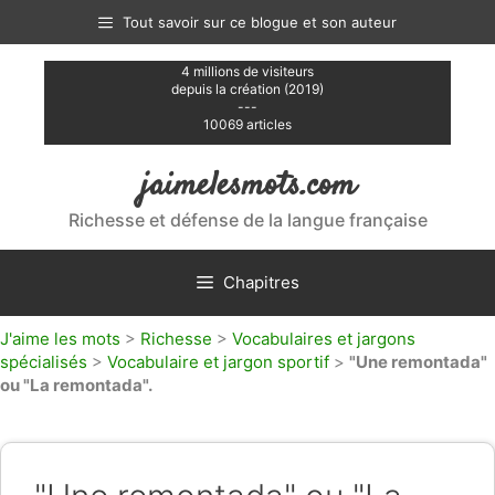
Aller
Tout savoir sur ce blogue et son auteur
au
contenu
4 millions de visiteurs
depuis la création (2019)
---
10069 articles
jaimelesmots.com
Richesse et défense de la langue française
Chapitres
J'aime les mots
>
Richesse
>
Vocabulaires et jargons
spécialisés
>
Vocabulaire et jargon sportif
>
"Une remontada"
ou "La remontada".