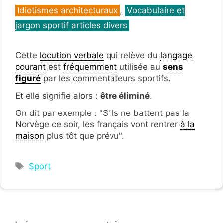
Catégories
Idiotismes architecturaux
,
Vocabulaire et
jargon sportif articles divers
Cette
locution verbale
qui relève du
langage
courant
est
fréquemment
utilisée au
sens
figuré
par les commentateurs sportifs.
Et elle signifie alors :
être éliminé
.
On dit par exemple : "S'ils ne battent pas la
Norvège ce soir, les français vont rentrer
à la
maison
plus tôt que prévu".
Étiquettes
Sport