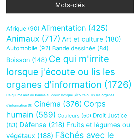
Mots-clés
Alimentation
(425)
Afrique
(90)
Animaux
(717)
Art et culture
(180)
Automobile
(92)
Bande dessinée
(84)
Ce qui m'irrite
Boisson
(148)
lorsque j'écoute ou lis les
organes d'information
(1726)
Ce qui me met du baume au coeur lorsque j’écoute ou lis les organes
Corps
Cinéma
(376)
d’information
(9)
humain
(589)
Droit Justice
Couleurs
(50)
Défense
(218)
Fruits et légumes ou
(83)
Fâchés avec le
végétaux
(188)