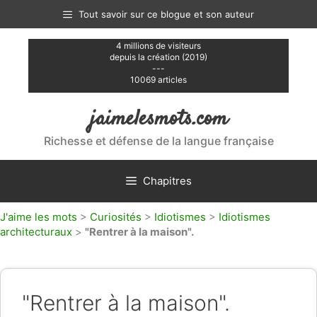
Aller
Tout savoir sur ce blogue et son auteur
au
contenu
4 millions de visiteurs
depuis la création (2019)
---
10069 articles
jaimelesmots.com
Richesse et défense de la langue française
Chapitres
J'aime les mots
>
Curiosités
>
Idiotismes
>
Idiotismes
architecturaux
>
"Rentrer à la maison".
"Rentrer à la maison".