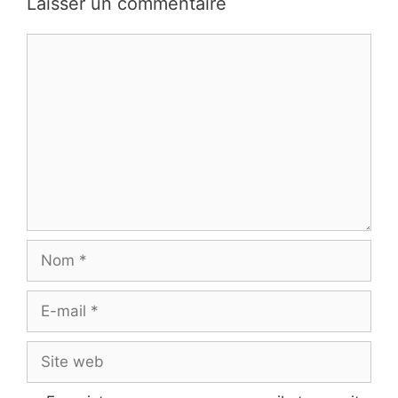
Laisser un commentaire
Commentaire
Nom
E-
mail
Site
web