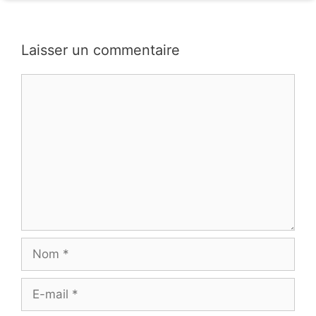
Laisser un commentaire
Commentaire
Nom
E-
mail