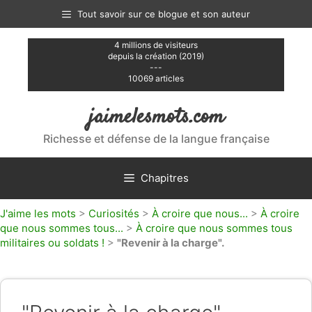
Aller
Tout savoir sur ce blogue et son auteur
au
contenu
4 millions de visiteurs
depuis la création (2019)
---
10069 articles
jaimelesmots.com
Richesse et défense de la langue française
Chapitres
J'aime les mots
>
Curiosités
>
À croire que nous...
>
À croire
que nous sommes tous...
>
À croire que nous sommes tous
militaires ou soldats !
>
"Revenir à la charge".