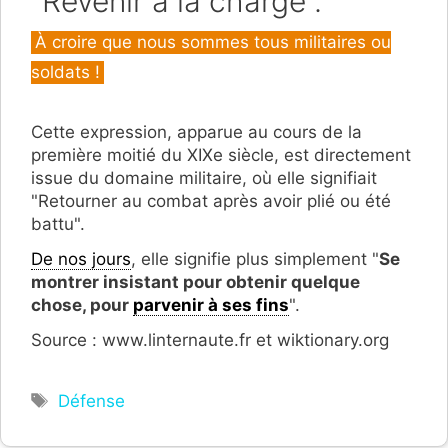
"Revenir à la charge".
Catégories
À croire que nous sommes tous militaires ou
soldats !
Cette expression, apparue au cours de la
première moitié du XIXe siècle, est directement
issue du domaine militaire, où elle signifiait
"Retourner au combat après avoir plié ou été
battu".
De nos jours
, elle signifie plus simplement "
Se
montrer insistant pour obtenir quelque
chose, pour
parvenir à ses fins
".
Source : www.linternaute.fr et wiktionary.org
Étiquettes
Défense