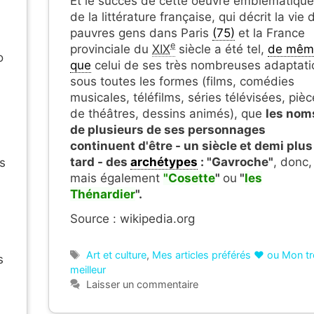
Et le succès de cette oeuvre emblématique
de la littérature française, qui décrit la vie 
pauvres gens dans Paris
(75)
et la France
e
provinciale du
XIX
siècle a été tel,
de mêm
o
que
celui de ses très nombreuses adaptati
sous toutes les formes (films, comédies
musicales, téléfilms, séries télévisées, piè
de théâtres, dessins animés), que
les nom
de plusieurs de ses personnages
continuent d'être - un siècle et demi plus
tard - des
archétypes
: "Gavroche"
, donc,
s
mais également
"Cosette
"
ou
"
les
Thénardier
".
Source : wikipedia.org
Étiquettes
Art et culture
,
Mes articles préférés ❤ ou Mon t
s
meilleur
Laisser un commentaire