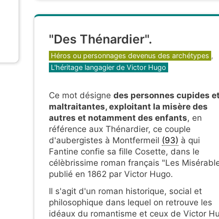
"Des Thénardier".
Catégories
Héros ou personnages devenus des archétypes
,
L'héritage langagier de Victor Hugo
Ce mot désigne
des personnes cupides e
maltraitantes, exploitant la misère des
autres et notamment des enfants
, en
référence aux Thénardier, ce couple
d'aubergistes à Montfermeil
(93)
à qui
Fantine confie sa fille Cosette, dans le
célèbrissime roman français "Les Misérable
publié en 1862 par Victor Hugo.
Il s'agit d'un roman historique, social et
philosophique dans lequel on retrouve les
idéaux du romantisme et ceux de Victor H