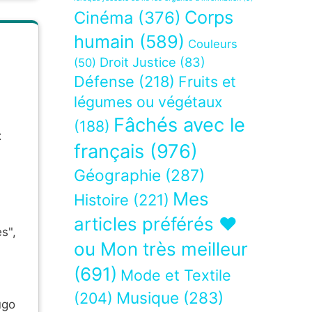
Corps
Cinéma
(376)
humain
(589)
Couleurs
Droit Justice
(83)
(50)
Défense
(218)
Fruits et
légumes ou végétaux
Fâchés avec le
(188)
t
français
(976)
Géographie
(287)
Mes
Histoire
(221)
articles préférés ❤
s",
ou Mon très meilleur
(691)
Mode et Textile
Musique
(283)
(204)
ugo