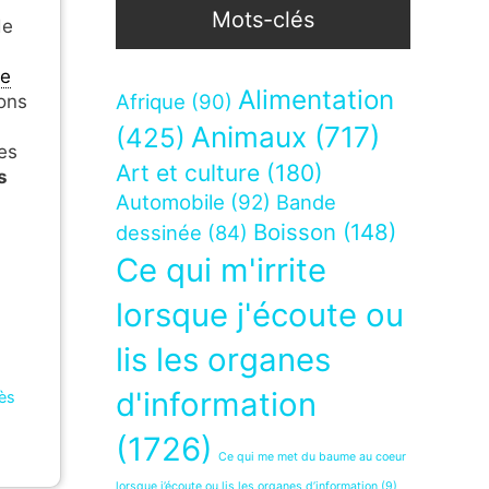
Mots-clés
de
e
Alimentation
Afrique
(90)
ons
Animaux
(717)
(425)
ces
Art et culture
(180)
s
Automobile
(92)
Bande
Boisson
(148)
dessinée
(84)
Ce qui m'irrite
lorsque j'écoute ou
lis les organes
d'information
rès
(1726)
Ce qui me met du baume au coeur
lorsque j’écoute ou lis les organes d’information
(9)