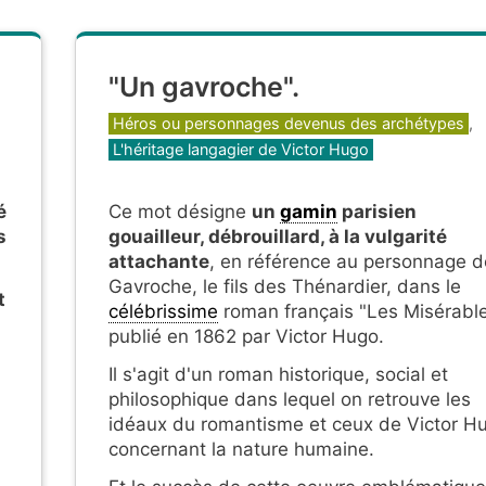
"Un gavroche".
Catégories
Héros ou personnages devenus des archétypes
,
L'héritage langagier de Victor Hugo
é
Ce mot désigne
un
gamin
parisien
s
gouailleur, débrouillard, à la vulgarité
attachante
, en référence au personnage d
Gavroche, le fils des Thénardier, dans le
t
célébrissime
roman français "Les Misérable
publié en 1862 par Victor Hugo.
Il s'agit d'un roman historique, social et
philosophique dans lequel on retrouve les
idéaux du romantisme et ceux de Victor H
concernant la nature humaine.