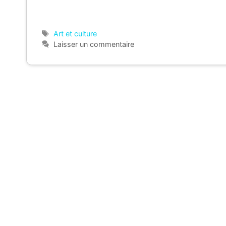
Étiquettes
Art et culture
Laisser un commentaire