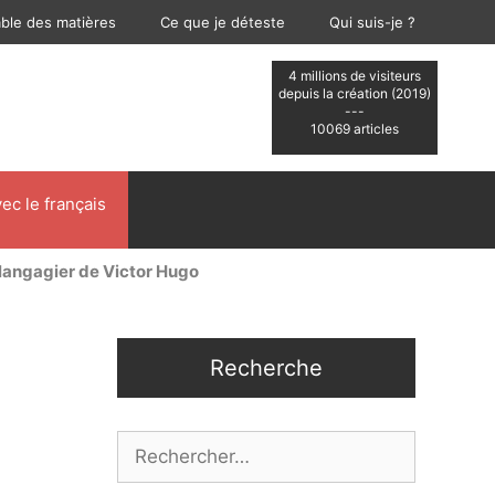
able des matières
Ce que je déteste
Qui suis-je ?
4 millions de visiteurs
depuis la création (2019)
---
10069 articles
ec le français
 langagier de Victor Hugo
Recherche
Rechercher :