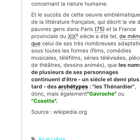
concernant la nature humaine.
Et le succès de cette oeuvre emblématique
de la littérature française, qui décrit la vie 
pauvres gens dans Paris
(75)
et la France
e
provinciale du
XIX
siècle a été tel,
de mêm
que
celui de ses très nombreuses adaptati
sous toutes les formes (films, comédies
musicales, téléfilms, séries télévisées, piè
de théâtres, dessins animés), que
les nom
de plusieurs de ses personnages
continuent d'être - un siècle et demi plus
tard - des
archétypes
: "les Thénardier"
,
donc, mais également
"
Gavroche
"
ou
"Cosette
".
Source : wikipedia.org
Étiquettes
Art et culture