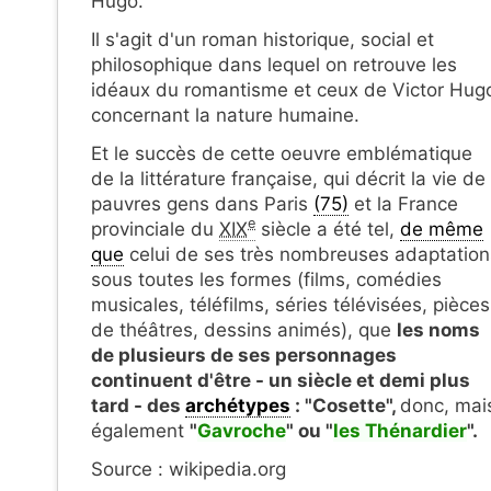
Hugo.
Il s'agit d'un roman historique, social et
philosophique dans lequel on retrouve les
idéaux du romantisme et ceux de Victor Hug
concernant la nature humaine.
Et le succès de cette oeuvre emblématique
de la littérature française, qui décrit la vie de
pauvres gens dans Paris
(75)
et la France
e
provinciale du
XIX
siècle a été tel,
de même
que
celui de ses très nombreuses adaptation
sous toutes les formes (films, comédies
musicales, téléfilms, séries télévisées, pièces
de théâtres, dessins animés), que
les noms
de plusieurs de ses personnages
continuent d'être - un siècle et demi plus
tard - des
archétypes
: "Cosette",
donc, mai
également
"
Gavroche
" ou "
les Thénardier
".
Source : wikipedia.org