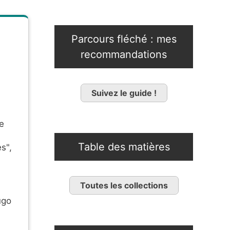
Parcours fléché : mes
recommandations
Suivez le guide !
e
Table des matières
s",
Toutes les collections
ugo