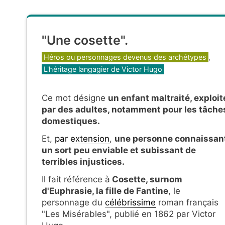
"Une cosette".
Catégories
Héros ou personnages devenus des archétypes
,
L'héritage langagier de Victor Hugo
Ce mot
désigne
un enfant maltraité, exploit
par des adultes, notamment pour les tâche
domestiques.
Et,
par extension
,
une personne connaissan
un sort peu enviable et subissant de
terribles injustices.
Il fait référence à
Cosette, surnom
d'Euphrasie, la fille de Fantine
, le
personnage du
célébrissime
roman français
"Les Misérables", publié en 1862 par Victor