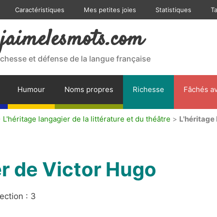
Caractéristiques
Mes petites joies
Statistiques
T
jaimelesmots.com
ichesse et défense de la langue française
Humour
Noms propres
Richesse
Fâchés av
>
L'héritage langagier de la littérature et du théâtre
>
L'héritage
er de Victor Hugo
ection : 3