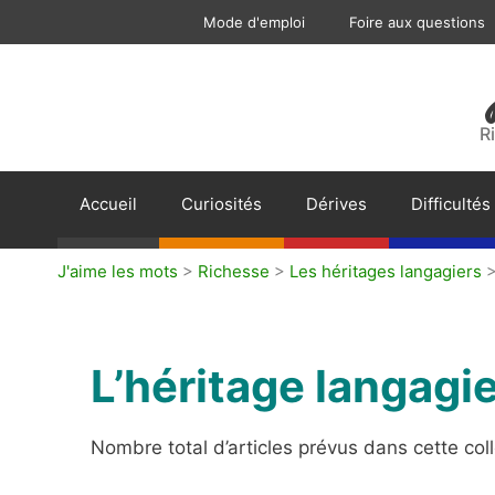
Aller
Mode d'emploi
Foire aux questions
au
contenu
R
Accueil
Curiosités
Dérives
Difficultés
J'aime les mots
>
Richesse
>
Les héritages langagiers
L’héritage langagi
Nombre total d’articles prévus dans cette coll