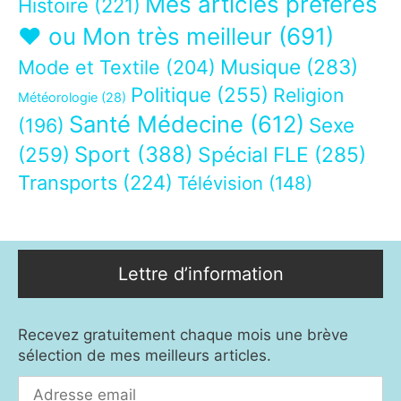
Mes articles préférés
Histoire
(221)
❤ ou Mon très meilleur
(691)
Musique
(283)
Mode et Textile
(204)
Politique
(255)
Religion
Météorologie
(28)
Santé Médecine
(612)
Sexe
(196)
Sport
(388)
(259)
Spécial FLE
(285)
Transports
(224)
Télévision
(148)
Lettre d’information
Recevez gratuitement chaque mois une brève
sélection de mes meilleurs articles.