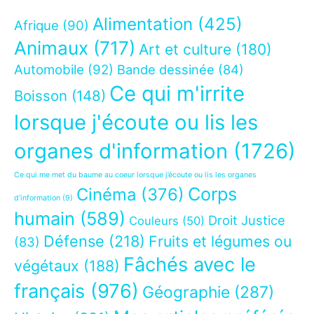
Alimentation
(425)
Afrique
(90)
Animaux
(717)
Art et culture
(180)
Automobile
(92)
Bande dessinée
(84)
Ce qui m'irrite
Boisson
(148)
lorsque j'écoute ou lis les
organes d'information
(1726)
Ce qui me met du baume au coeur lorsque j’écoute ou lis les organes
Corps
Cinéma
(376)
d’information
(9)
humain
(589)
Droit Justice
Couleurs
(50)
Défense
(218)
Fruits et légumes ou
(83)
Fâchés avec le
végétaux
(188)
français
(976)
Géographie
(287)