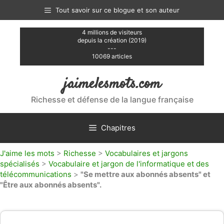
Aller
Tout savoir sur ce blogue et son auteur
au
contenu
4 millions de visiteurs
depuis la création (2019)
---
10069 articles
jaimelesmots.com
Richesse et défense de la langue française
Chapitres
J'aime les mots
>
Richesse
>
Vocabulaires et jargons
spécialisés
>
Vocabulaire et jargon de l'informatique et des
télécommunications
>
"Se mettre aux abonnés absents" et
"Être aux abonnés absents".