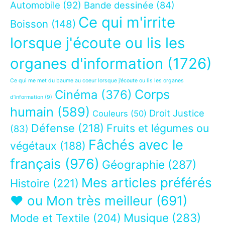
Automobile
(92)
Bande dessinée
(84)
Ce qui m'irrite
Boisson
(148)
lorsque j'écoute ou lis les
organes d'information
(1726)
Ce qui me met du baume au coeur lorsque j’écoute ou lis les organes
Corps
Cinéma
(376)
d’information
(9)
humain
(589)
Droit Justice
Couleurs
(50)
Défense
(218)
Fruits et légumes ou
(83)
Fâchés avec le
végétaux
(188)
français
(976)
Géographie
(287)
Mes articles préférés
Histoire
(221)
❤ ou Mon très meilleur
(691)
Musique
(283)
Mode et Textile
(204)