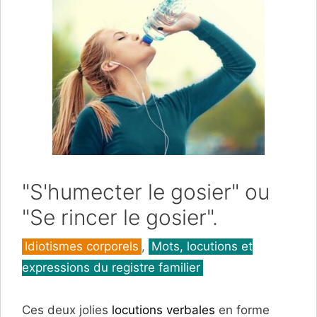
"S'humecter le gosier" ou
"Se rincer le gosier".
Catégories
Idiotismes corporels
,
Mots, locutions et
expressions du registre familier
Ces deux jolies
locutions verbales
en forme