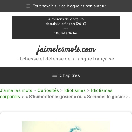
Aller
Tout savoir sur ce blogue et son auteur
au
contenu
4 millions de visiteurs
depuis la création (2019)
---
10069 articles
jaimelesmots.com
Richesse et défense de la langue française
Chapitres
J'aime les mots
>
Curiosités
>
Idiotismes
>
Idiotismes
corporels
>
« S’humecter le gosier » ou « Se rincer le gosier ».