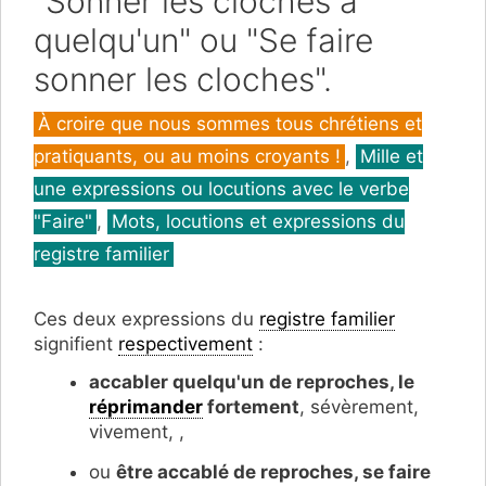
"Sonner les cloches à
quelqu'un" ou "Se faire
sonner les cloches".
Catégories
À croire que nous sommes tous chrétiens et
pratiquants, ou au moins croyants !
,
Mille et
une expressions ou locutions avec le verbe
"Faire"
,
Mots, locutions et expressions du
registre familier
Ces deux expressions du
registre familier
signifient
respectivement
:
accabler
quelqu'un de reproches, le
réprimander
fortement
, sévèrement,
vivement, ,
ou
être accablé de reproches, se faire