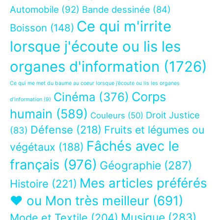
Automobile
(92)
Bande dessinée
(84)
Ce qui m'irrite
Boisson
(148)
lorsque j'écoute ou lis les
organes d'information
(1726)
Ce qui me met du baume au coeur lorsque j’écoute ou lis les organes
Corps
Cinéma
(376)
d’information
(9)
humain
(589)
Droit Justice
Couleurs
(50)
Défense
(218)
Fruits et légumes ou
(83)
Fâchés avec le
végétaux
(188)
français
(976)
Géographie
(287)
Mes articles préférés
Histoire
(221)
❤ ou Mon très meilleur
(691)
Musique
(283)
Mode et Textile
(204)