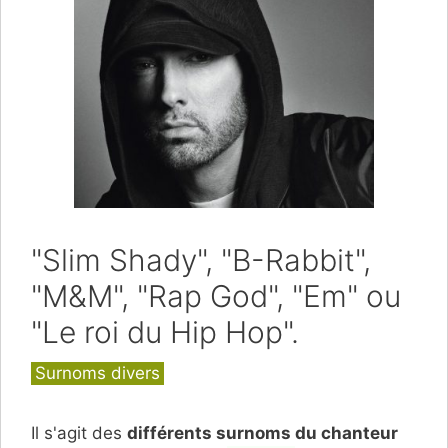
"Slim Shady", "B-Rabbit",
"M&M", "Rap God", "Em" ou
"Le roi du Hip Hop".
Catégories
Surnoms divers
Il s'agit des
différents surnoms du chanteur