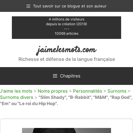
Aller
Tout savoir sur ce blogue et son auteur
au
contenu
4 millions de visiteurs
depuis la création (2019)
---
10069 articles
jaimelesmots.com
Richesse et défense de la langue française
Chapitres
J'aime les mots
>
Noms propres
>
Personnalités
>
Surnoms
>
Surnoms divers
>
"Slim Shady", "B-Rabbit", "M&M", "Rap God",
"Em" ou "Le roi du Hip Hop".