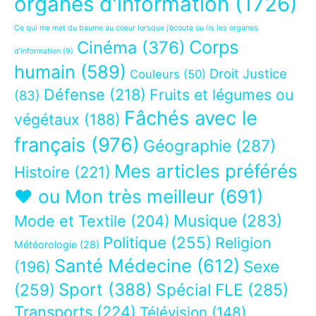
organes d'information
(1726)
Ce qui me met du baume au coeur lorsque j’écoute ou lis les organes
Corps
Cinéma
(376)
d’information
(9)
humain
(589)
Droit Justice
Couleurs
(50)
Défense
(218)
Fruits et légumes ou
(83)
Fâchés avec le
végétaux
(188)
français
(976)
Géographie
(287)
Mes articles préférés
Histoire
(221)
❤ ou Mon très meilleur
(691)
Musique
(283)
Mode et Textile
(204)
Politique
(255)
Religion
Météorologie
(28)
Santé Médecine
(612)
Sexe
(196)
Sport
(388)
(259)
Spécial FLE
(285)
Transports
(224)
Télévision
(148)