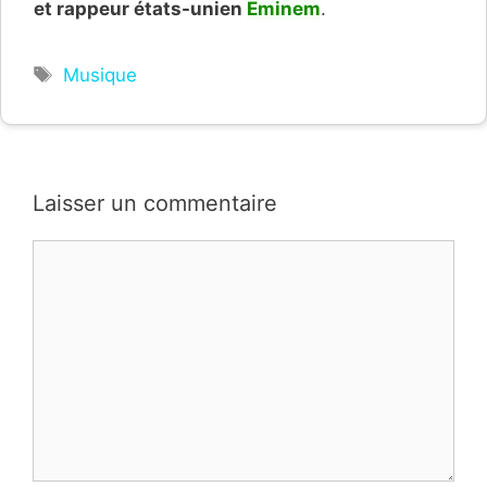
et rappeur états-unien
Eminem
.
Étiquettes
Musique
Laisser un commentaire
Commentaire