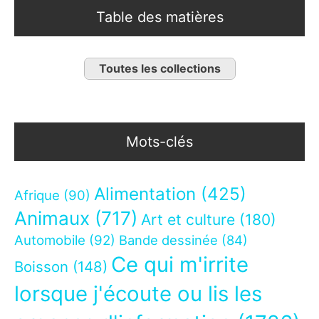
Table des matières
Toutes les collections
Mots-clés
Alimentation
(425)
Afrique
(90)
Animaux
(717)
Art et culture
(180)
Automobile
(92)
Bande dessinée
(84)
Ce qui m'irrite
Boisson
(148)
lorsque j'écoute ou lis les