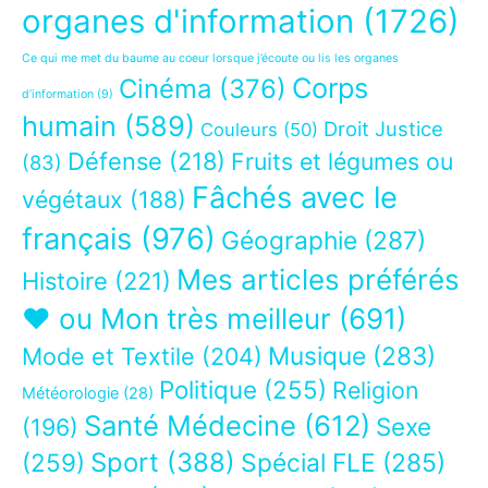
organes d'information
(1726)
Ce qui me met du baume au coeur lorsque j’écoute ou lis les organes
Corps
Cinéma
(376)
d’information
(9)
humain
(589)
Droit Justice
Couleurs
(50)
Défense
(218)
Fruits et légumes ou
(83)
Fâchés avec le
végétaux
(188)
français
(976)
Géographie
(287)
Mes articles préférés
Histoire
(221)
❤ ou Mon très meilleur
(691)
Musique
(283)
Mode et Textile
(204)
Politique
(255)
Religion
Météorologie
(28)
Santé Médecine
(612)
Sexe
(196)
Sport
(388)
(259)
Spécial FLE
(285)