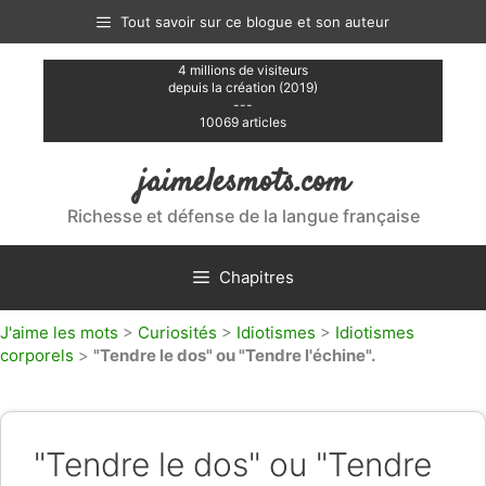
Aller
Tout savoir sur ce blogue et son auteur
au
contenu
4 millions de visiteurs
depuis la création (2019)
---
10069 articles
jaimelesmots.com
Richesse et défense de la langue française
Chapitres
J'aime les mots
>
Curiosités
>
Idiotismes
>
Idiotismes
corporels
>
"Tendre le dos" ou "Tendre l'échine".
"Tendre le dos" ou "Tendre