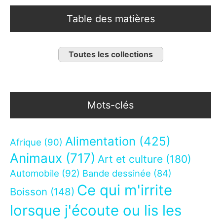
Table des matières
Toutes les collections
Mots-clés
Alimentation
(425)
Afrique
(90)
Animaux
(717)
Art et culture
(180)
Automobile
(92)
Bande dessinée
(84)
Ce qui m'irrite
Boisson
(148)
lorsque j'écoute ou lis les