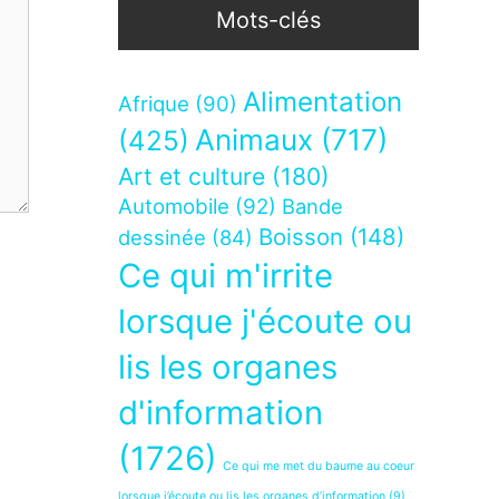
Mots-clés
Alimentation
Afrique
(90)
Animaux
(717)
(425)
Art et culture
(180)
Automobile
(92)
Bande
Boisson
(148)
dessinée
(84)
Ce qui m'irrite
lorsque j'écoute ou
lis les organes
d'information
(1726)
Ce qui me met du baume au coeur
lorsque j’écoute ou lis les organes d’information
(9)