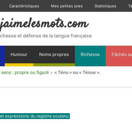
Caractéristiques
Mes petites joies
Statistiques
T
jaimelesmots.com
ichesse et défense de la langue française
Humour
Noms propres
Richesse
Fâchés av
 sens : propre ou figuré
>
« Ténu » ou « Ténue ».
 et expressions du registre soutenu