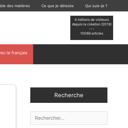
able des matières
Ce que je déteste
Qui suis-je ?
4 millions de visiteurs
depuis la création (2019)
---
10069 articles
ec le français
Recherche
Rechercher :