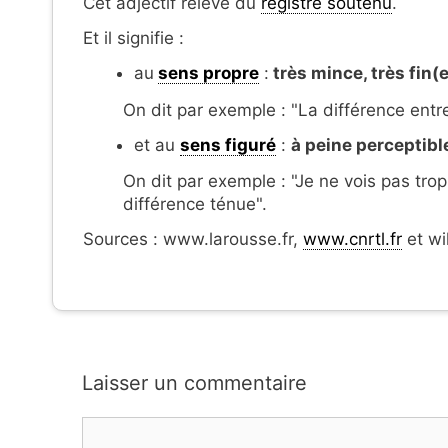
Cet adjectif relève du
registre soutenu
.
Et il signifie :
au
sens propre
:
très mince, très fin(e
On dit par exemple : "La différence ent
et au
sens figuré
:
à peine perceptibl
On dit par exemple : "Je ne vois pas trop
différence ténue".
Sources : www.larousse.fr,
www.cnrtl.fr
et wi
Laisser un commentaire
Commentaire