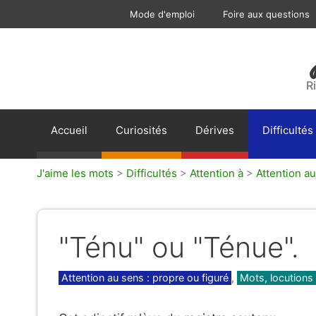
Aller
Mode d'emploi
Foire aux questions
au
contenu
R
Accueil
Curiosités
Dérives
Difficultés
J'aime les mots
>
Difficultés
>
Attention à
>
Attention au
"Ténu" ou "Ténue".
Catégories
Attention au sens : propre ou figuré
,
Mots, locutions