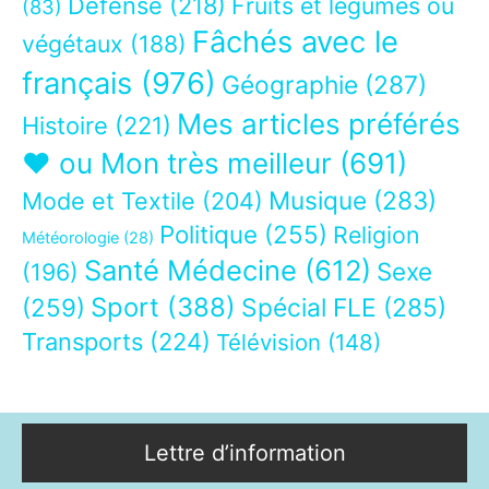
Défense
(218)
Fruits et légumes ou
(83)
Fâchés avec le
végétaux
(188)
français
(976)
Géographie
(287)
Mes articles préférés
Histoire
(221)
❤ ou Mon très meilleur
(691)
Musique
(283)
Mode et Textile
(204)
Politique
(255)
Religion
Météorologie
(28)
Santé Médecine
(612)
Sexe
(196)
Sport
(388)
(259)
Spécial FLE
(285)
Transports
(224)
Télévision
(148)
Lettre d’information