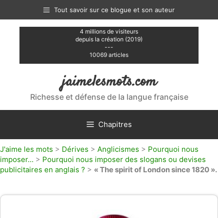
Aller
Tout savoir sur ce blogue et son auteur
au
contenu
4 millions de visiteurs
depuis la création (2019)
---
10069 articles
jaimelesmots.com
Richesse et défense de la langue française
Chapitres
J'aime les mots
>
Dérives
>
Anglicismes
>
Pourquoi nous
imposer...
>
Pourquoi nous imposer des slogans ou devises
publicitaires en anglais ?
>
« The spirit of London since 1820 ».