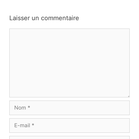
Laisser un commentaire
Commentaire
Nom
E-
mail