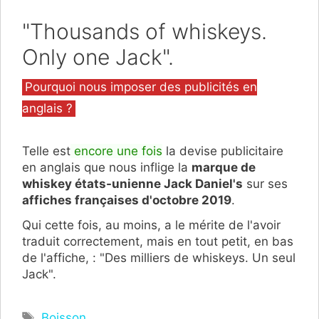
"Thousands of whiskeys.
Only one Jack".
Catégories
Pourquoi nous imposer des publicités en
anglais ?
Telle est
encore une fois
la devise publicitaire
en anglais que nous inflige la
marque de
whiskey états-unienne Jack Daniel's
sur ses
affiches françaises d'octobre 2019
.
Qui cette fois, au moins, a le mérite de l'avoir
traduit correctement, mais en tout petit, en bas
de l'affiche, : "Des milliers de whiskeys. Un seul
Jack".
Étiquettes
Boisson