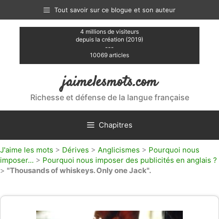
Aller
Tout savoir sur ce blogue et son auteur
au
contenu
4 millions de visiteurs
depuis la création (2019)
---
10069 articles
jaimelesmots.com
Richesse et défense de la langue française
Chapitres
J'aime les mots
>
Dérives
>
Anglicismes
>
Pourquoi nous
imposer...
>
Pourquoi nous imposer des publicités en anglais ?
>
"Thousands of whiskeys. Only one Jack".