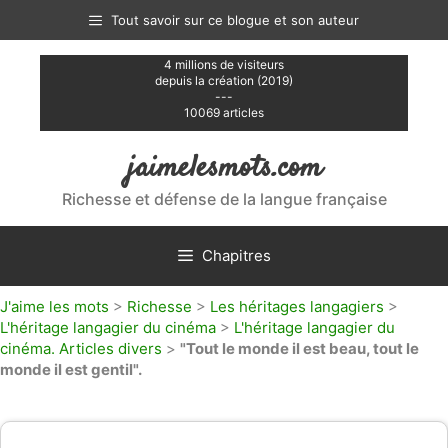
Aller
Tout savoir sur ce blogue et son auteur
au
contenu
4 millions de visiteurs
depuis la création (2019)
---
10069 articles
jaimelesmots.com
Richesse et défense de la langue française
Chapitres
J'aime les mots
>
Richesse
>
Les héritages langagiers
>
L'héritage langagier du cinéma
>
L'héritage langagier du
cinéma. Articles divers
>
"Tout le monde il est beau, tout le
monde il est gentil".