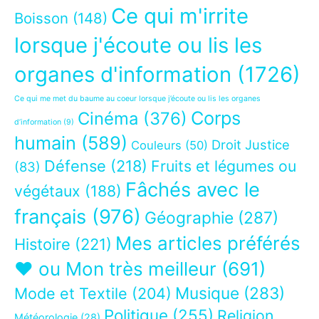
Ce qui m'irrite
Boisson
(148)
lorsque j'écoute ou lis les
organes d'information
(1726)
Ce qui me met du baume au coeur lorsque j’écoute ou lis les organes
Corps
Cinéma
(376)
d’information
(9)
humain
(589)
Droit Justice
Couleurs
(50)
Défense
(218)
Fruits et légumes ou
(83)
Fâchés avec le
végétaux
(188)
français
(976)
Géographie
(287)
Mes articles préférés
Histoire
(221)
❤ ou Mon très meilleur
(691)
Musique
(283)
Mode et Textile
(204)
Politique
(255)
Religion
Météorologie
(28)