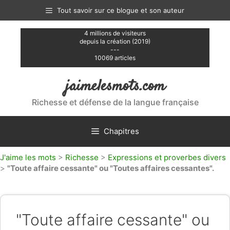
Aller
Tout savoir sur ce blogue et son auteur
au
contenu
4 millions de visiteurs
depuis la création (2019)
---
10069 articles
jaimelesmots.com
Richesse et défense de la langue française
Chapitres
J'aime les mots
>
Richesse
>
Expressions et proverbes divers
>
"Toute affaire cessante" ou "Toutes affaires cessantes".
"Toute affaire cessante" ou