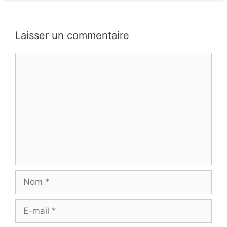
Laisser un commentaire
Commentaire
Nom
E-
mail