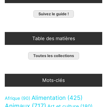
Suivez le guide !
Table des matières
Toutes les collections
Mots-clés
Alimentation
(425)
Afrique
(90)
Animaux
(717)
Art et culture
(180)