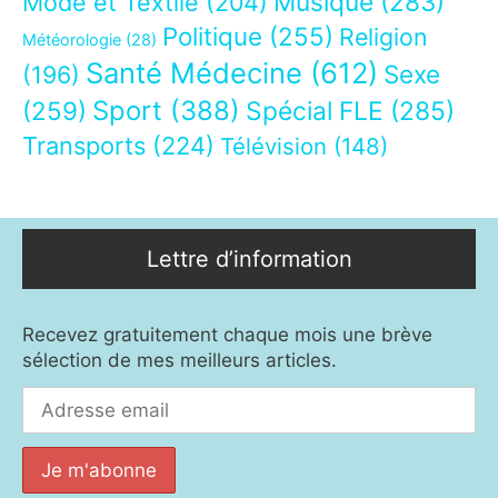
Musique
(283)
Mode et Textile
(204)
Politique
(255)
Religion
Météorologie
(28)
Santé Médecine
(612)
Sexe
(196)
Sport
(388)
(259)
Spécial FLE
(285)
Transports
(224)
Télévision
(148)
Lettre d’information
Recevez gratuitement chaque mois une brève
sélection de mes meilleurs articles.