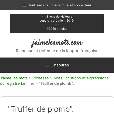
Aller
Tout savoir sur ce blogue et son auteur
au
contenu
4 millions de visiteurs
depuis la création (2019)
---
10069 articles
jaimelesmots.com
Richesse et défense de la langue française
Chapitres
J'aime les mots
>
Richesse
>
Mots, locutions et expressions
du registre familier
>
"Truffer de plomb".
"Truffer de plomb".