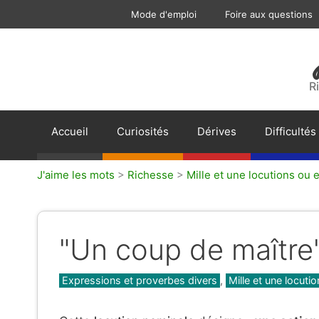
Aller
Mode d'emploi
Foire aux questions
au
contenu
R
Accueil
Curiosités
Dérives
Difficultés
J'aime les mots
>
Richesse
>
Mille et une locutions ou 
"Un coup de maître"
Catégories
Expressions et proverbes divers
,
Mille et une locut