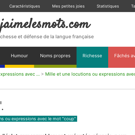
Caractéristiques
Mes petites joies
Statistiques
T
jaimelesmots.com
ichesse et défense de la langue française
Humour
Noms propres
Richesse
Fâchés av
expressions avec ...
>
Mille et une locutions ou expressions ave
.
ions ou expressions avec le mot "coup"