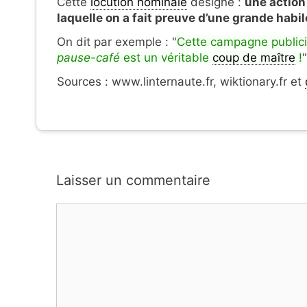
Cette
locution nominale
désigne :
une action
laquelle on a fait preuve d’une grande habil
On dit par exemple : "
Cette campagne publici
pause-café
est un véritable
coup de maître
!
"
Sources : www.linternaute.fr, wiktionary.fr et
Laisser un commentaire
Commentaire