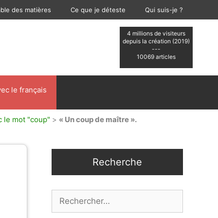
able des matières
Ce que je déteste
Qui suis-je ?
4 millions de visiteurs
depuis la création (2019)
---
10069 articles
ec le français
c le mot "coup"
>
« Un coup de maître ».
Recherche
Rechercher :