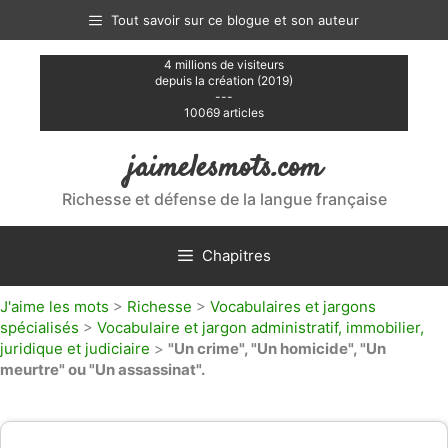
Aller
Tout savoir sur ce blogue et son auteur
au
contenu
4 millions de visiteurs
depuis la création (2019)
---
10069 articles
jaimelesmots.com
Richesse et défense de la langue française
Chapitres
J'aime les mots
>
Richesse
>
Vocabulaires et jargons
spécialisés
>
Vocabulaire et jargon administratif, immobilier,
juridique et judiciaire
>
"Un crime", "Un homicide", "Un
meurtre" ou "Un assassinat".