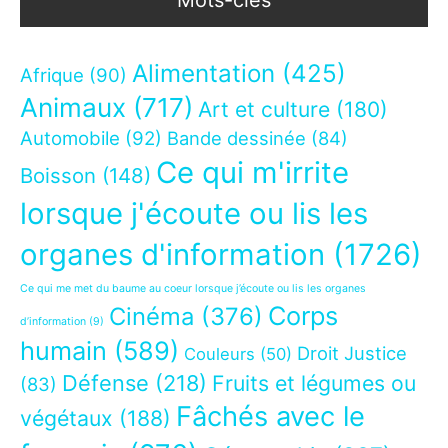
Mots-clés
Alimentation
(425)
Afrique
(90)
Animaux
(717)
Art et culture
(180)
Automobile
(92)
Bande dessinée
(84)
Ce qui m'irrite
Boisson
(148)
lorsque j'écoute ou lis les
organes d'information
(1726)
Ce qui me met du baume au coeur lorsque j’écoute ou lis les organes
Corps
Cinéma
(376)
d’information
(9)
humain
(589)
Droit Justice
Couleurs
(50)
Défense
(218)
Fruits et légumes ou
(83)
Fâchés avec le
végétaux
(188)