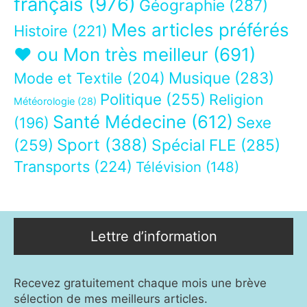
français
(976)
Géographie
(287)
Mes articles préférés
Histoire
(221)
❤ ou Mon très meilleur
(691)
Musique
(283)
Mode et Textile
(204)
Politique
(255)
Religion
Météorologie
(28)
Santé Médecine
(612)
Sexe
(196)
Sport
(388)
(259)
Spécial FLE
(285)
Transports
(224)
Télévision
(148)
Lettre d’information
Recevez gratuitement chaque mois une brève
sélection de mes meilleurs articles.