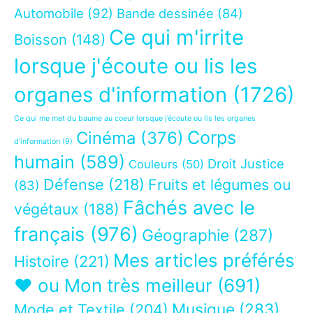
Automobile
(92)
Bande dessinée
(84)
Ce qui m'irrite
Boisson
(148)
lorsque j'écoute ou lis les
organes d'information
(1726)
Ce qui me met du baume au coeur lorsque j’écoute ou lis les organes
Corps
Cinéma
(376)
d’information
(9)
humain
(589)
Droit Justice
Couleurs
(50)
Défense
(218)
Fruits et légumes ou
(83)
Fâchés avec le
végétaux
(188)
français
(976)
Géographie
(287)
Mes articles préférés
Histoire
(221)
❤ ou Mon très meilleur
(691)
Musique
(283)
Mode et Textile
(204)