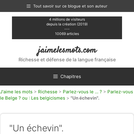
Aller
Tout savoir sur ce blogue et son auteur
au
contenu
4 millions de visiteurs
depuis la création (2019)
---
10069 articles
jaimelesmots.com
Richesse et défense de la langue française
Chapitres
J'aime les mots
>
Richesse
>
Parlez-vous le ... ?
>
Parlez-vous
le Belge ? ou : Les belgicismes
>
"Un échevin".
"Un échevin".