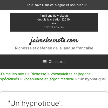
Aller
Tout savoir sur ce blogue et son auteur
au
contenu
4 millions de visiteurs
depuis la création (2019)
---
10069 articles
jaimelesmots.com
Richesse et défense de la langue française
Chapitres
J'aime les mots
>
Richesse
>
Vocabulaires et jargons
spécialisés
>
Vocabulaire et jargon médical
>
"Un hypnotique".
"Un hypnotique".