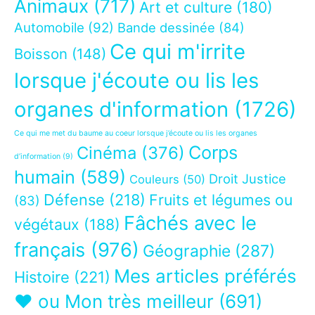
Animaux
(717)
Art et culture
(180)
Automobile
(92)
Bande dessinée
(84)
Ce qui m'irrite
Boisson
(148)
lorsque j'écoute ou lis les
organes d'information
(1726)
Ce qui me met du baume au coeur lorsque j’écoute ou lis les organes
Corps
Cinéma
(376)
d’information
(9)
humain
(589)
Droit Justice
Couleurs
(50)
Défense
(218)
Fruits et légumes ou
(83)
Fâchés avec le
végétaux
(188)
français
(976)
Géographie
(287)
Mes articles préférés
Histoire
(221)
❤ ou Mon très meilleur
(691)