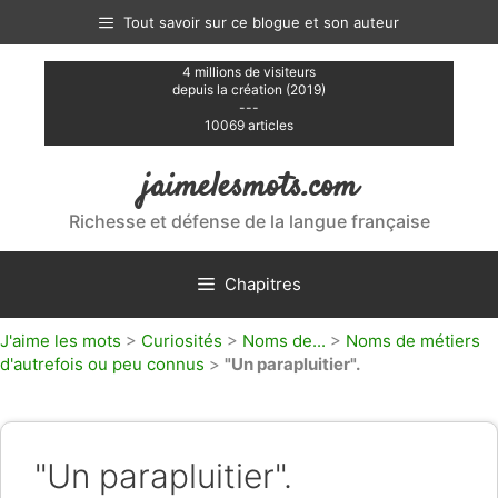
Aller
Tout savoir sur ce blogue et son auteur
au
contenu
4 millions de visiteurs
depuis la création (2019)
---
10069 articles
jaimelesmots.com
Richesse et défense de la langue française
Chapitres
J'aime les mots
>
Curiosités
>
Noms de...
>
Noms de métiers
d'autrefois ou peu connus
>
"Un parapluitier".
"Un parapluitier".