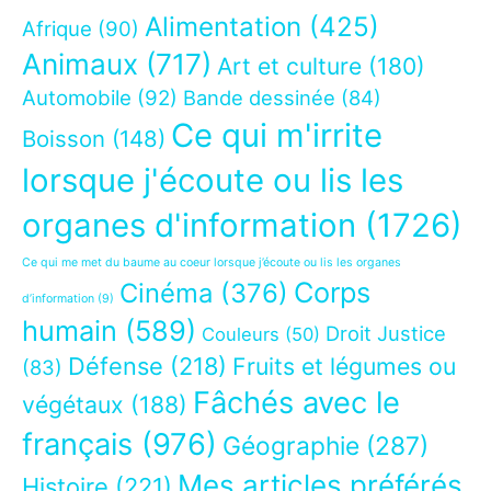
Alimentation
(425)
Afrique
(90)
Animaux
(717)
Art et culture
(180)
Automobile
(92)
Bande dessinée
(84)
Ce qui m'irrite
Boisson
(148)
lorsque j'écoute ou lis les
organes d'information
(1726)
Ce qui me met du baume au coeur lorsque j’écoute ou lis les organes
Corps
Cinéma
(376)
d’information
(9)
humain
(589)
Droit Justice
Couleurs
(50)
Défense
(218)
Fruits et légumes ou
(83)
Fâchés avec le
végétaux
(188)
français
(976)
Géographie
(287)
Mes articles préférés
Histoire
(221)