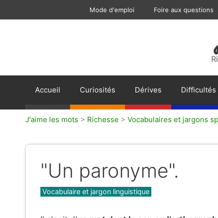
Aller
Mode d'emploi
Foire aux questions
au
contenu
R
Accueil
Curiosités
Dérives
Difficultés
J'aime les mots
>
Richesse
>
Vocabulaires et jargons sp
"Un paronyme".
Catégories
Vocabulaire et jargon linguistique