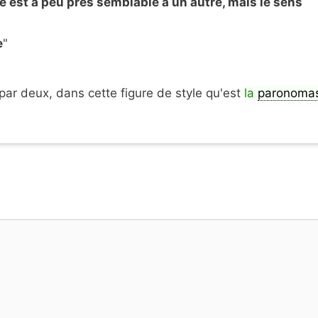
e est à peu près semblable à un autre, mais le sens
e
"
ar deux, dans cette figure de style qu'est
la
paronoma