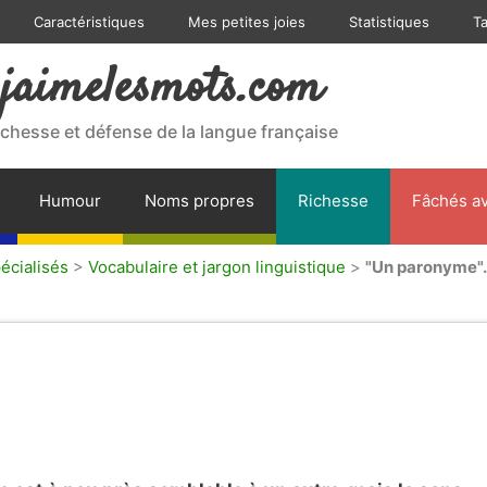
Caractéristiques
Mes petites joies
Statistiques
T
jaimelesmots.com
ichesse et défense de la langue française
Humour
Noms propres
Richesse
Fâchés av
écialisés
>
Vocabulaire et jargon linguistique
>
"Un paronyme".