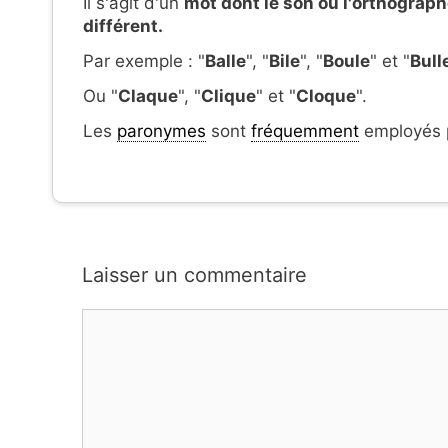
Il s'agit d'un
mot dont le son ou l'orthograph
différent.
Par exemple : "
Balle
", "
Bile
", "
Boule
" et "
Bull
Ou "
Claque
", "
Clique
" et "
Cloque
".
Les
paronymes
sont
fréquemment
employés p
Laisser un commentaire
Commentaire