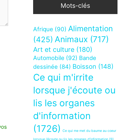
Mots-clés
Alimentation
Afrique
(90)
Animaux
(717)
(425)
Art et culture
(180)
Automobile
(92)
Bande
Boisson
(148)
dessinée
(84)
Ce qui m'irrite
lorsque j'écoute ou
lis les organes
d'information
(1726)
vos
Ce qui me met du baume au coeur
lorsque j’écoute ou lis les organes d’information
(9)