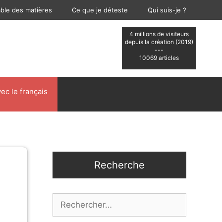
able des matières
Ce que je déteste
Qui suis-je ?
4 millions de visiteurs
depuis la création (2019)
---
10069 articles
ec le français
Recherche
Rechercher :