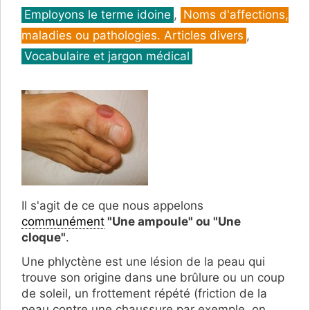
Catégories
Employons le terme idoine
,
Noms d'affections,
maladies ou pathologies. Articles divers
,
Vocabulaire et jargon médical
Il s'agit de ce que nous appelons
communément
"Une ampoule" ou "Une
cloque"
.
Une phlyctène est une lésion de la peau qui
trouve son origine dans une brûlure ou un coup
de soleil, un frottement répété (friction de la
peau contre une chaussure par exemple, on