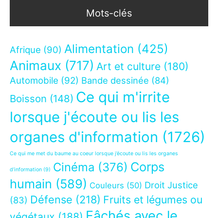
Mots-clés
Alimentation
(425)
Afrique
(90)
Animaux
(717)
Art et culture
(180)
Automobile
(92)
Bande dessinée
(84)
Ce qui m'irrite
Boisson
(148)
lorsque j'écoute ou lis les
organes d'information
(1726)
Ce qui me met du baume au coeur lorsque j’écoute ou lis les organes
Corps
Cinéma
(376)
d’information
(9)
humain
(589)
Droit Justice
Couleurs
(50)
Défense
(218)
Fruits et légumes ou
(83)
Fâchés avec le
végétaux
(188)