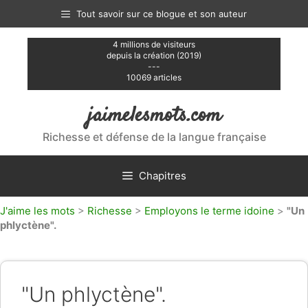
Aller
Tout savoir sur ce blogue et son auteur
au
contenu
4 millions de visiteurs
depuis la création (2019)
---
10069 articles
jaimelesmots.com
Richesse et défense de la langue française
Chapitres
J'aime les mots
>
Richesse
>
Employons le terme idoine
>
"Un
phlyctène".
"Un phlyctène".