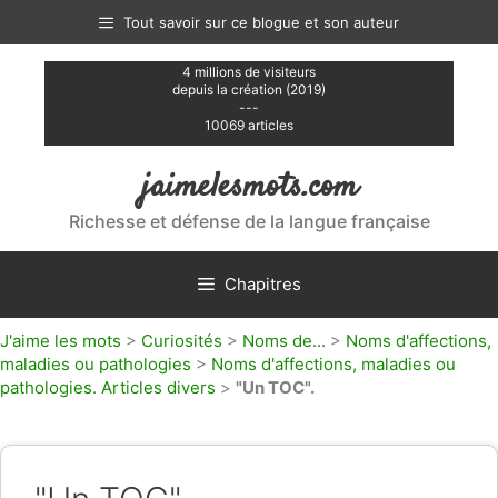
Aller
Tout savoir sur ce blogue et son auteur
au
contenu
4 millions de visiteurs
depuis la création (2019)
---
10069 articles
jaimelesmots.com
Richesse et défense de la langue française
Chapitres
J'aime les mots
>
Curiosités
>
Noms de...
>
Noms d'affections,
maladies ou pathologies
>
Noms d'affections, maladies ou
pathologies. Articles divers
>
"Un TOC".