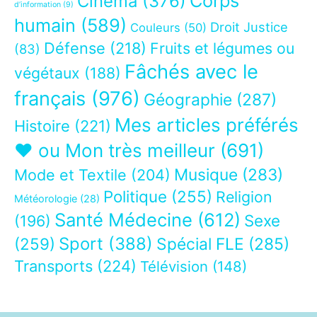
Corps
Cinéma
(376)
d’information
(9)
humain
(589)
Droit Justice
Couleurs
(50)
Défense
(218)
Fruits et légumes ou
(83)
Fâchés avec le
végétaux
(188)
français
(976)
Géographie
(287)
Mes articles préférés
Histoire
(221)
❤ ou Mon très meilleur
(691)
Musique
(283)
Mode et Textile
(204)
Politique
(255)
Religion
Météorologie
(28)
Santé Médecine
(612)
Sexe
(196)
Sport
(388)
(259)
Spécial FLE
(285)
Transports
(224)
Télévision
(148)