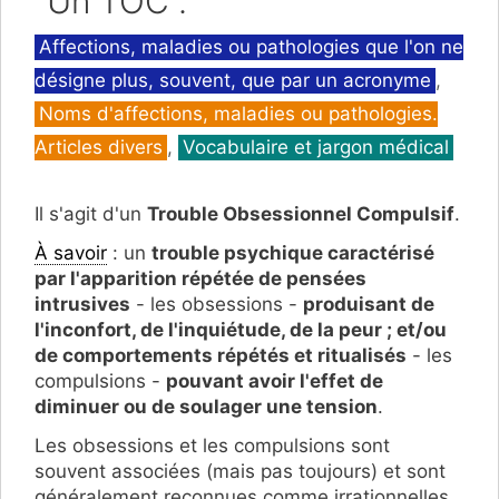
"Un TOC".
Catégories
Affections, maladies ou pathologies que l'on ne
désigne plus, souvent, que par un acronyme
,
Noms d'affections, maladies ou pathologies.
Articles divers
,
Vocabulaire et jargon médical
Il s'agit d'un
Trouble Obsessionnel Compulsif
.
À savoir
: un
trouble psychique caractérisé
par l'apparition répétée de pensées
intrusives
- les obsessions -
produisant de
l'inconfort, de l'inquiétude, de la peur ; et/ou
de comportements répétés et ritualisés
- les
compulsions -
pouvant avoir l'effet de
diminuer ou de soulager une tension
.
Les obsessions et les compulsions sont
souvent associées (mais pas toujours) et sont
généralement reconnues comme irrationnelles