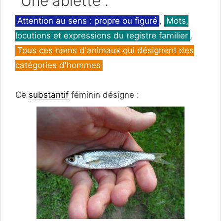
"Une ablette".
Catégories
Attention au sens : propre ou figuré
,
Mots,
locutions et expressions du registre familier
,
Tous ces noms d'animaux qui désignent des
catégories d'hommes
Ce
substantif
féminin désigne :