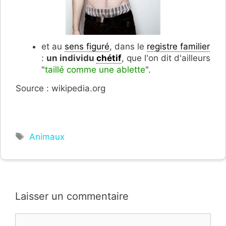
et au
sens figuré
, dans le
registre familier
:
un individu
chétif
, que l'on dit d'ailleurs
"
taillé comme une ablette
".
Source : wikipedia.org
Étiquettes
Animaux
Laisser un commentaire
Commentaire