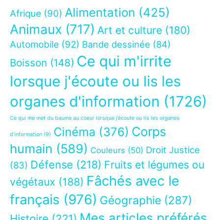
Alimentation
(425)
Afrique
(90)
Animaux
(717)
Art et culture
(180)
Automobile
(92)
Bande dessinée
(84)
Ce qui m'irrite
Boisson
(148)
lorsque j'écoute ou lis les
organes d'information
(1726)
Ce qui me met du baume au coeur lorsque j’écoute ou lis les organes
Corps
Cinéma
(376)
d’information
(9)
humain
(589)
Droit Justice
Couleurs
(50)
Défense
(218)
Fruits et légumes ou
(83)
Fâchés avec le
végétaux
(188)
français
(976)
Géographie
(287)
Mes articles préférés
Histoire
(221)