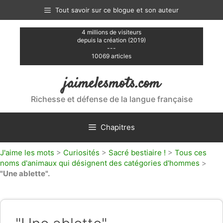
Aller
Tout savoir sur ce blogue et son auteur
au
contenu
4 millions de visiteurs
depuis la création (2019)
---
10069 articles
jaimelesmots.com
Richesse et défense de la langue française
Chapitres
J'aime les mots
>
Curiosités
>
Sacré bestiaire !
>
Tous ces
noms d'animaux qui désignent des catégories d'hommes
>
"Une ablette".