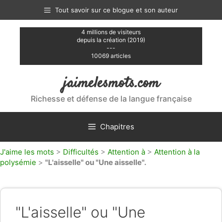
Aller
Tout savoir sur ce blogue et son auteur
au
contenu
4 millions de visiteurs
depuis la création (2019)
---
10069 articles
jaimelesmots.com
Richesse et défense de la langue française
Chapitres
J'aime les mots
>
Difficultés
>
Attention à
>
Attention à la
polysémie
>
"L'aisselle" ou "Une aisselle".
"L'aisselle" ou "Une