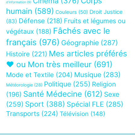
Corps
Cinéma
(376)
d’information
(9)
humain
(589)
Droit Justice
Couleurs
(50)
Défense
(218)
Fruits et légumes ou
(83)
Fâchés avec le
végétaux
(188)
français
(976)
Géographie
(287)
Mes articles préférés
Histoire
(221)
❤ ou Mon très meilleur
(691)
Musique
(283)
Mode et Textile
(204)
Politique
(255)
Religion
Météorologie
(28)
Santé Médecine
(612)
Sexe
(196)
Sport
(388)
(259)
Spécial FLE
(285)
Transports
(224)
Télévision
(148)