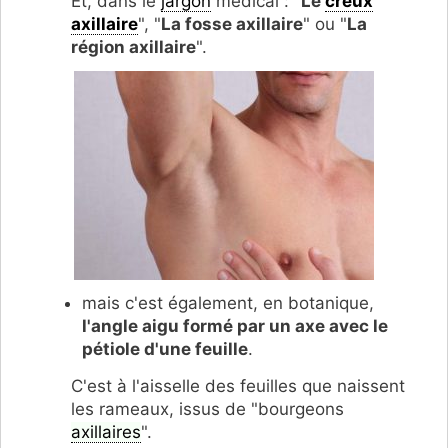
Et, dans le
jargon
médical : "
Le
creux
axillaire
", "
La fosse axillaire
" ou "
La
région axillaire
".
mais c'est également, en botanique,
l'angle aigu formé par un axe avec le
pétiole d'une feuille
.
C'est à l'aisselle des feuilles que naissent
les rameaux, issus de "bourgeons
axillaires
".