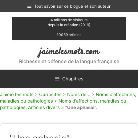
Aller
Tout savoir sur ce blogue et son auteur
au
contenu
4 millions de visiteurs
depuis la création (2019)
---
10069 articles
jaimelesmots.com
Richesse et défense de la langue française
Chapitres
J'aime les mots
>
Curiosités
>
Noms de...
>
Noms d'affections,
maladies ou pathologies
>
Noms d'affections, maladies ou
pathologies. Articles divers
>
"Une aphasie".