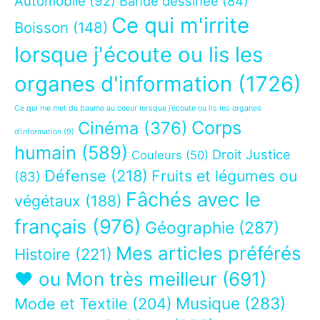
Automobile
(92)
Bande dessinée
(84)
Ce qui m'irrite
Boisson
(148)
lorsque j'écoute ou lis les
organes d'information
(1726)
Ce qui me met du baume au coeur lorsque j’écoute ou lis les organes
Corps
Cinéma
(376)
d’information
(9)
humain
(589)
Droit Justice
Couleurs
(50)
Défense
(218)
Fruits et légumes ou
(83)
Fâchés avec le
végétaux
(188)
français
(976)
Géographie
(287)
Mes articles préférés
Histoire
(221)
❤ ou Mon très meilleur
(691)
Musique
(283)
Mode et Textile
(204)