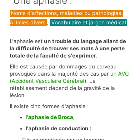
"Une aphasie".
Catégories
Noms d'affections, maladies ou pathologies.
Articles divers
,
Vocabulaire et jargon médical
L'aphasie est
un trouble du langage allant de
la difficulté de trouver ses mots à une perte
totale de la faculté de s'exprimer
.
Elle est causée par dommages du cerveau
provoqués dans la majorité des cas par
un AVC
(Accident Vasculaire Cérébral
). Le
rétablissement dépend de la gravité de la
lésion.
Il existe cinq formes d'aphasie :
l'
aphasie de Broca
,
l'aphasie de conduction :
Elle se manifeste par un langage