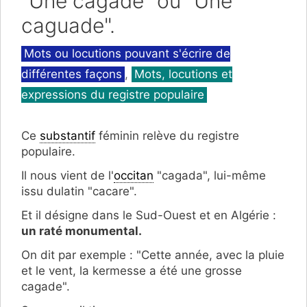
"Une cagade" ou "Une
caguade".
Catégories
Mots ou locutions pouvant s'écrire de
différentes façons
,
Mots, locutions et
expressions du registre populaire
Ce
substantif
féminin relève du registre
populaire.
Il nous vient de l'
occitan
"cagada", lui-même
issu dulatin "cacare".
Et il désigne dans le Sud-Ouest et en Algérie :
un raté monumental.
On dit par exemple : "Cette année, avec la pluie
et le vent, la kermesse a été une grosse
cagade".