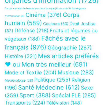
organes d'information
(1726)
Ce qui me met du baume au coeur lorsque j’écoute ou lis les organes
Corps
Cinéma
(376)
d’information
(9)
humain
(589)
Droit Justice
Couleurs
(50)
Défense
(218)
Fruits et légumes ou
(83)
Fâchés avec le
végétaux
(188)
français
(976)
Géographie
(287)
Mes articles préférés
Histoire
(221)
❤ ou Mon très meilleur
(691)
Musique
(283)
Mode et Textile
(204)
Politique
(255)
Religion
Météorologie
(28)
Santé Médecine
(612)
Sexe
(196)
Sport
(388)
(259)
Spécial FLE
(285)
Transports
(224)
Télévision
(148)