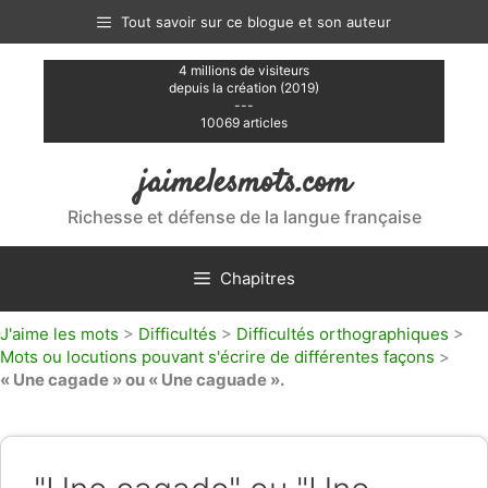
Aller
Tout savoir sur ce blogue et son auteur
au
contenu
4 millions de visiteurs
depuis la création (2019)
---
10069 articles
jaimelesmots.com
Richesse et défense de la langue française
Chapitres
J'aime les mots
>
Difficultés
>
Difficultés orthographiques
>
Mots ou locutions pouvant s'écrire de différentes façons
>
« Une cagade » ou « Une caguade ».