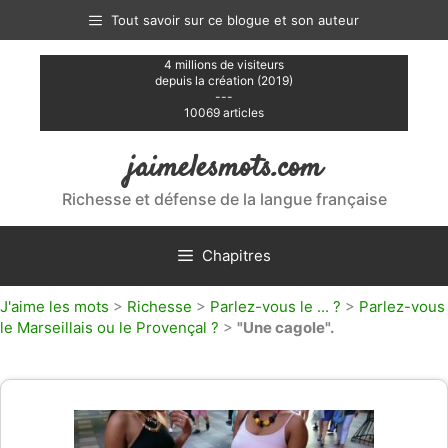
Aller
Tout savoir sur ce blogue et son auteur
au
contenu
4 millions de visiteurs
depuis la création (2019)
---
10069 articles
jaimelesmots.com
Richesse et défense de la langue française
Chapitres
J'aime les mots
>
Richesse
>
Parlez-vous le ... ?
>
Parlez-vous
le Marseillais ou le Provençal ?
>
"Une cagole".