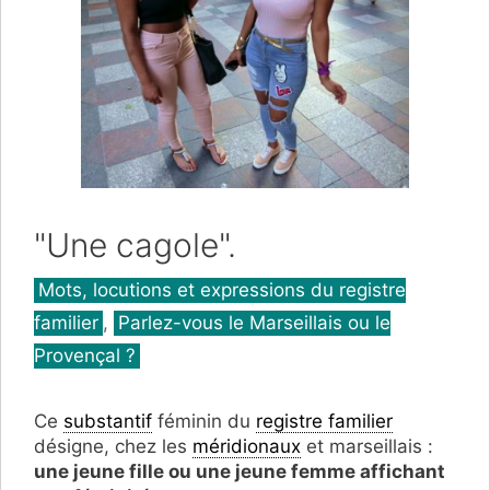
"Une cagole".
Catégories
Mots, locutions et expressions du registre
familier
,
Parlez-vous le Marseillais ou le
Provençal ?
Ce
substantif
féminin du
registre familier
désigne, chez les
méridionaux
et marseillais :
une jeune fille ou une jeune femme affichant