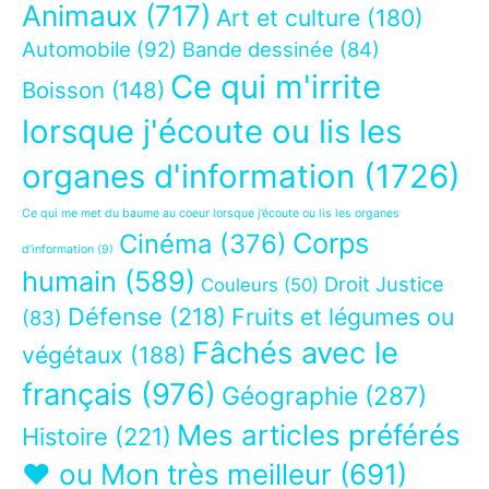
Animaux
(717)
Art et culture
(180)
Automobile
(92)
Bande dessinée
(84)
Ce qui m'irrite
Boisson
(148)
lorsque j'écoute ou lis les
organes d'information
(1726)
Ce qui me met du baume au coeur lorsque j’écoute ou lis les organes
Corps
Cinéma
(376)
d’information
(9)
humain
(589)
Droit Justice
Couleurs
(50)
Défense
(218)
Fruits et légumes ou
(83)
Fâchés avec le
végétaux
(188)
français
(976)
Géographie
(287)
Mes articles préférés
Histoire
(221)
❤ ou Mon très meilleur
(691)